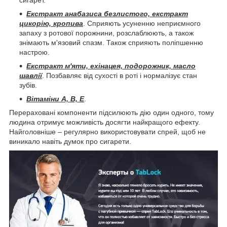
сигарет.
Екстракт анабазиса безлистого, екстракт
цикорію, кропива
. Сприяють усуненню неприємного
запаху з ротової порожнини, розслаблюють, а також
знімають м'язовий спазм. Також сприяють поліпшенню
настрою.
Екстракт м'яти, ехінацея, подорожник, масло
шавлії
. Позбавляє від сухості в роті і нормалізує стан
зубів.
Вітаміни А, В, Е
.
Перераховані компоненти підсилюють дію один одного, тому
людина отримує можливість досягти найкращого ефекту.
Найголовніше – регулярно використовувати спрей, щоб не
виникало навіть думок про сигарети.