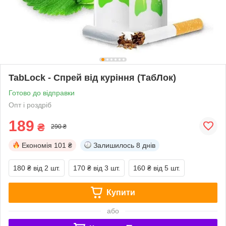
TabLock - Спрей від куріння (ТабЛок)
Готово до відправки
Опт і роздріб
189
₴
290 ₴
Економія
101 ₴
Залишилось
8 днів
180 ₴
від 2 шт.
170 ₴
від 3 шт.
160 ₴
від 5 шт.
Купити
або