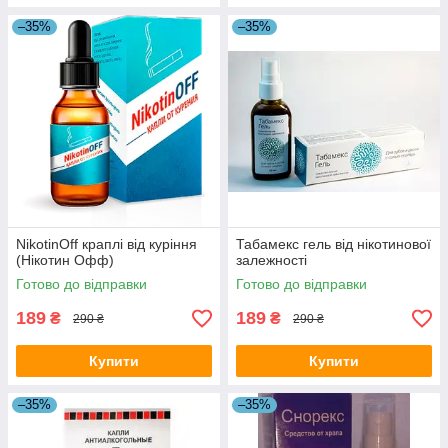
–35%
–35%
NikotinОff краплі від куріння
Табамекс гель від нікотинової
(Нікотин Офф)
залежності
Готово до відправки
Готово до відправки
189
189
₴
₴
290 ₴
290 ₴
Купити
Купити
–35%
–35%