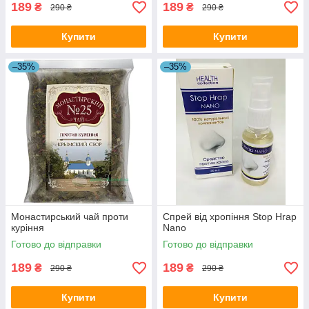
189
189
₴
₴
290 ₴
290 ₴
Купити
Купити
–35%
–35%
Монастирський чай проти
Спрей від хропіння Stop Hrap
куріння
Nano
Готово до відправки
Готово до відправки
189
189
₴
₴
290 ₴
290 ₴
Купити
Купити