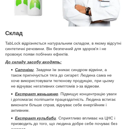
Склад
TabLock відрізняється натуральним складом, в якому відсутні
синтетичні речовини. Він безпечний для здоров'я і не
провокує появи побічних ефектів.
До складу засобу входять:
Сапоніни
. Завдяки їм зникає синдром відміни, а
також пригнічується тяга до сигарет. Людина сама не
хоче використовувати тютюнову продукцію, при цьому
не відчуває негативних симптомів з-за відмови.
Екстракт женьшеню
. Підвищує концентрацію уваги
і допомагає поліпшити працездатність. Людина встигає
виконати більше справ, відчуває себе енергійним і
активним.
Екстракт кульбаби
. Сприятливо впливає на ЦНС і
призводить до того, що людина добре себе почуває без