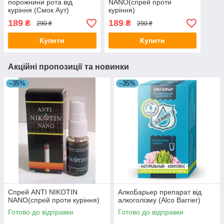
порожнини рота від
NANO(спрей проти
куріння (Смок Аут)
куріння)
189
189
₴
₴
290 ₴
290 ₴
Купити
Купити
Акційні пропозиції та новинки
–35%
–35%
Спрей ANTI NIKOTIN
АлкоБарьер препарат від
NANO(спрей проти куріння)
алкоголізму (Alco Barrier)
Готово до відправки
Готово до відправки