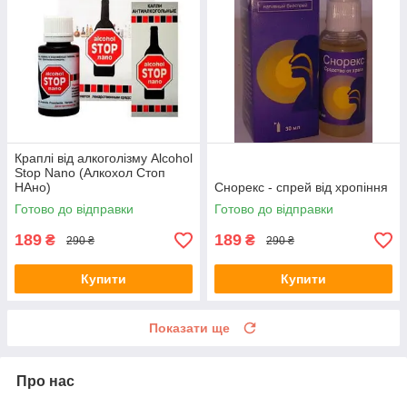
Краплі від алкоголізму Alcohol
Stop Nano (Алкохол Стоп
НАно)
Снорекс - спрей від хропіння
Готово до відправки
Готово до відправки
189
189
₴
₴
290 ₴
290 ₴
Купити
Купити
Показати ще
Про нас