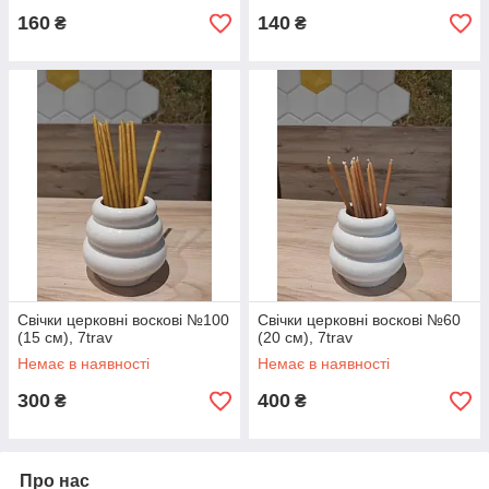
160
140
₴
₴
Свічки церковні воскові №100
Свічки церковні воскові №60
(15 см), 7trav
(20 см), 7trav
Немає в наявності
Немає в наявності
300
400
₴
₴
Про нас