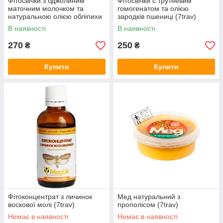
Фітосвічки з бджолиним
Фітосвічки с трутневим
маточним молочком та
гомогенатом та олією
натуральною олією обліпихи
зародків пшениці (7trav)
(7trav)
В наявності
В наявності
270
250
₴
₴
Купити
Купити
Фітоконцентрат з личинок
Мед натуральний з
воскової молі (7trav)
прополісом (7trav)
Немає в наявності
Немає в наявності