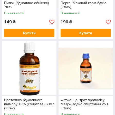
Пилок (бджолине обніжжя)
Перга, білковий корм бджіл
7trav
(7trav)
В наявності
В наявності
149
190
₴
₴
Купити
Купити
Настоянка бджолиного
Фітоконцентрат прополісу
підмору 10% (спиртова) 50мл
Медок водно спиртовий 25 г
(7trav)
(7trav)
В наявності
В наявності