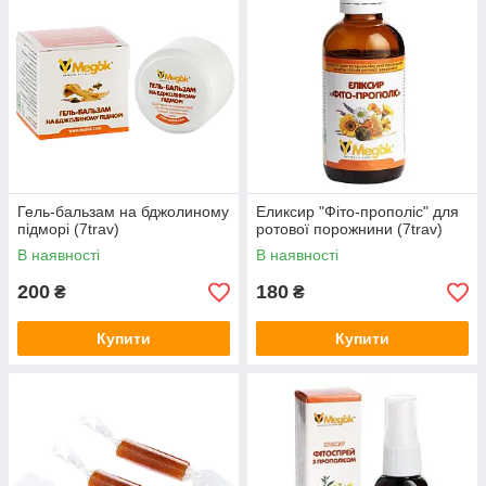
Гель-бальзам на бджолиному
Еликсир "Фіто-прополіс" для
підморі (7trav)
ротової порожнини (7trav)
В наявності
В наявності
200
180
₴
₴
Купити
Купити