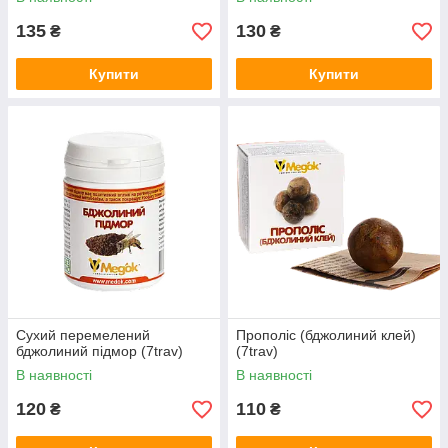
135
130
₴
₴
Купити
Купити
Сухий перемелений
Прополіс (бджолиний клей)
бджолиний підмор (7trav)
(7trav)
В наявності
В наявності
120
110
₴
₴