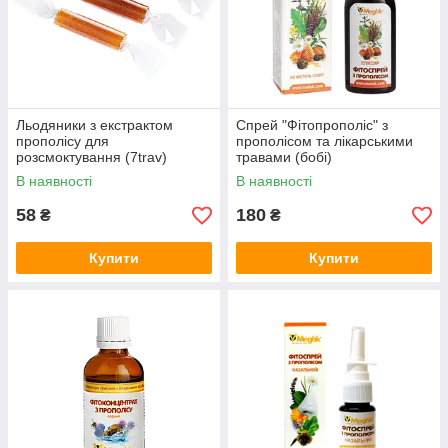
Льодяники з екстрактом
Спрей "Фітопрополіс" з
прополісу для
прополісом та лікарськими
розсмоктування (7trav)
травами (бобі)
В наявності
В наявності
58
180
₴
₴
Купити
Купити