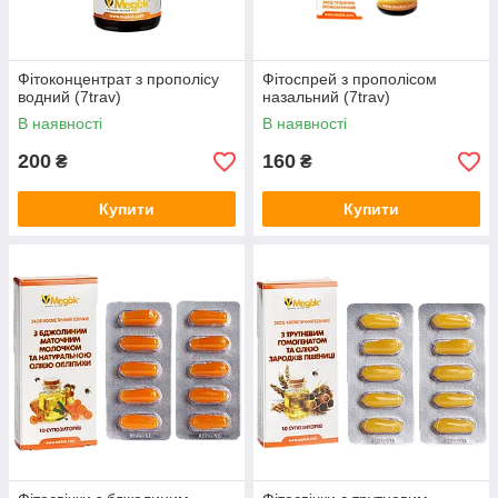
Фітоконцентрат з прополісу
Фітоспрей з прополісом
водний (7trav)
назальний (7trav)
В наявності
В наявності
200
160
₴
₴
Купити
Купити