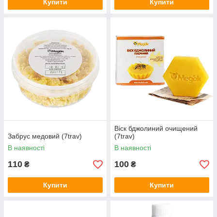
Купити
Купити
Віск бджолиний очищений
Забрус медовий (7trav)
(7trav)
В наявності
В наявності
110
100
₴
₴
Купити
Купити