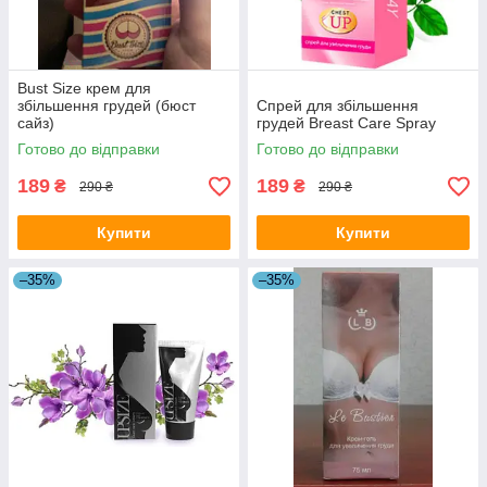
Bust Size крем для
збільшення грудей (бюст
Спрей для збільшення
сайз)
грудей Breast Care Spray
Готово до відправки
Готово до відправки
189
189
₴
₴
290 ₴
290 ₴
Купити
Купити
–35%
–35%