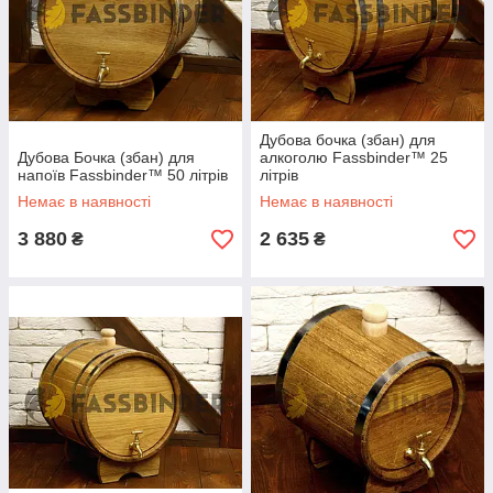
Дубова бочка (збан) для
Дубова Бочка (збан) для
алкоголю Fassbinder™ 25
напоїв Fassbinder™ 50 літрів
літрів
Немає в наявності
Немає в наявності
3 880
2 635
₴
₴