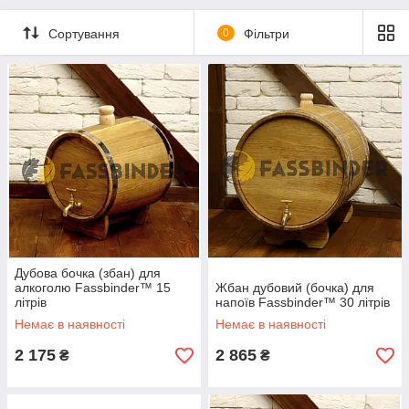
Сортування
0
Фільтри
Дубова бочка (збан) для
алкоголю Fassbinder™ 15
Жбан дубовий (бочка) для
літрів
напоїв Fassbinder™ 30 літрів
Немає в наявності
Немає в наявності
2 175
2 865
₴
₴