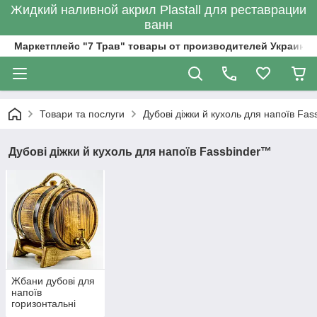
Жидкий наливной акрил Plastall для реставрации
ванн
Маркетплейс "7 Трав" товары от производителей Украины
Товари та послуги
Дубові діжки й кухоль для напоїв Fa
Дубові діжки й кухоль для напоїв Fassbinder™
Жбани дубові для
напоїв
горизонтальні
Fassbinder™