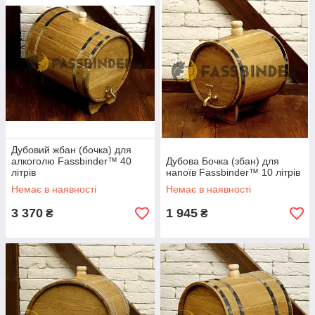
Дубовий жбан (бочка) для
алкоголю Fassbinder™ 40
Дубова Бочка (збан) для
літрів
напоїв Fassbinder™ 10 літрів
Немає в наявності
Немає в наявності
3 370
1 945
₴
₴