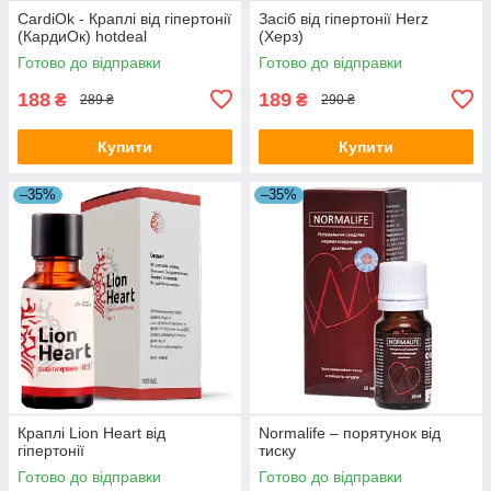
CardiOk - Краплі від гіпертонії
Засіб від гіпертонії Herz
(КардиОк) hotdeal
(Херз)
Готово до відправки
Готово до відправки
188
189
₴
₴
289 ₴
290 ₴
Купити
Купити
–35%
–35%
Краплі Lion Heart від
Normalife – порятунок від
гіпертонії
тиску
Готово до відправки
Готово до відправки