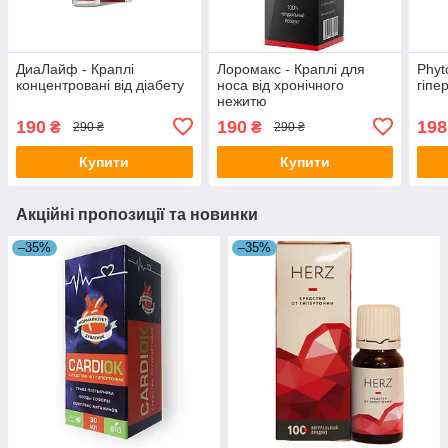
ДиаЛайф - Краплі
Лоромакс - Краплі для
Phyto
концентровані від діабету
носа від хронічного
гіпе
нежитю
190
190
198
₴
₴
290 ₴
290 ₴
Купити
Купити
Акційні пропозиції та новинки
–35%
–35%