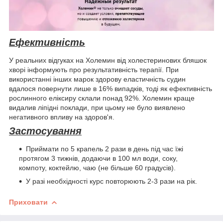
Ефективність
У реальних відгуках на Холемин від холестеринових бляшок
хворі інформують про результативність терапії. При
використанні інших марок здорову еластичність судин
вдалося повернути лише в 16% випадків, тоді як ефективність
рослинного еліксиру склали понад 92%. Холемин краще
видалив ліпідні поклади, при цьому не було виявлено
негативного впливу на здоров'я.
Застосування
Приймати по 5 крапель 2 рази в день під час їжі
протягом 3 тижнів, додаючи в 100 мл води, соку,
компоту, коктейлю, чаю (не більше 60 градусів).
У разі необхідності курс повторюють 2-3 рази на рік.
Приховати