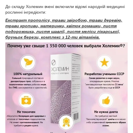
До складу Холемин вчені включили відомі народній медицині
рослинні інгредієнти:
Екстракт прополісу, трави звіробою, трави деревію,
трави кропиви, материнки, квіток ромашки, листя
подорожника, листя шавлії, листя меліси лікарської,
бруньок берези, комплекс з 12-ти вітамінів.