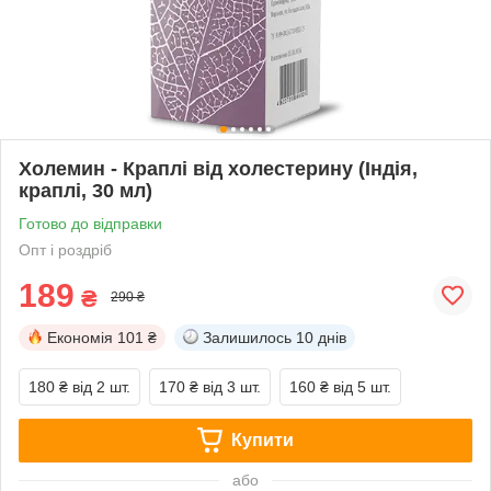
Холемин - Краплі від холестерину (Індія,
краплі, 30 мл)
Готово до відправки
Опт і роздріб
189
₴
290 ₴
Економія
101 ₴
Залишилось
10 днів
180 ₴
від 2 шт.
170 ₴
від 3 шт.
160 ₴
від 5 шт.
Купити
або