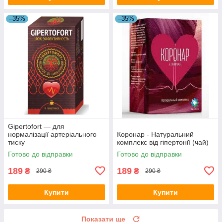
–35%
–35%
Gipertofort ― для
нормалізації артеріального
Коронар - Натуральний
тиску
комплекс від гіпертонії (чай)
Готово до відправки
Готово до відправки
189
189
₴
₴
290 ₴
290 ₴
Купити
Купити
Показати ще