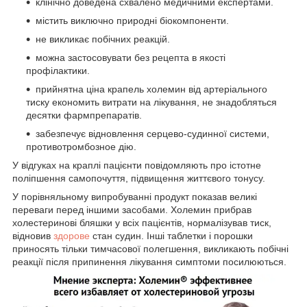
клінічно доведена схвалено медичними експертами.
містить виключно природні біокомпоненти.
не викликає побічних реакцій.
можна застосовувати без рецепта в якості
профілактики.
прийнятна ціна крапель холемин від артеріального
тиску економить витрати на лікування, не знадобляться
десятки фармпрепаратів.
забезпечує відновлення серцево-судинної системи,
противотромбозное дію.
У відгуках на краплі пацієнти повідомляють про істотне
поліпшення самопочуття, підвищення життєвого тонусу.
У порівняльному випробуванні продукт показав великі
переваги перед іншими засобами. Холемин прибрав
холестеринові бляшки у всіх пацієнтів, нормалізував тиск,
відновив
здорове
стан судин. Інші таблетки і порошки
приносять тільки тимчасової полегшення, викликають побічні
реакції після припинення лікування симптоми посилюються.