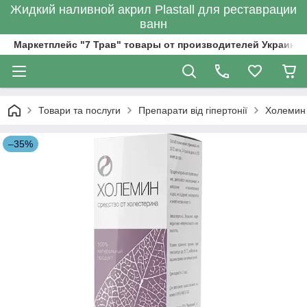
Жидкий наливной акрил Plastall для реставрации
ванн
Маркетплейс "7 Трав" товары от производителей Украины
Товари та послуги
Препарати від гіпертонії
Холемин -
–35%