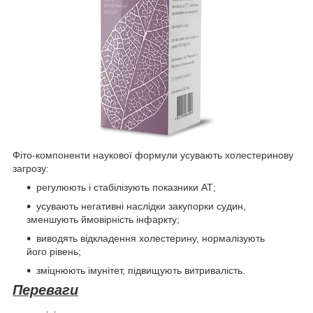
Фіто-компоненти наукової формули усувають холестеринову
загрозу:
регулюють і стабілізують показники АТ;
усувають негативні наслідки закупорки судин,
зменшують ймовірність інфаркту;
виводять відкладення холестерину, нормалізують
його рівень;
зміцнюють імунітет, підвищують витривалість.
Переваги