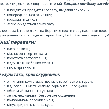
екстракти декількох видів раститений.
Завдяки прийому засоби
виводяться продукти розпаду, шкідливі речовини;
попереджається ожиріння;
проходить целюліт;
легко скидається зайву вагу.
Вперше за історію людства боротися проти жиру настільки прост
тренування часом шкідливі серця. Тому Fruto Slim необхідний, щ
Інші переваги:
висока якість;
міжнародні сертифікати;
простота застосування;
відсутність побічних ефектів;
гіпоалергенність.
Результати, крім схуднення:
зникнення комплексів, що мають зв'язок з фігурою;
відновлення метаболізму, гормонального фону;
обвислый живіт втягується;
легке, нешкідливе, безболісне схуднення;
привабливий плоский живіт;
мінус тридцять кіло за курс;