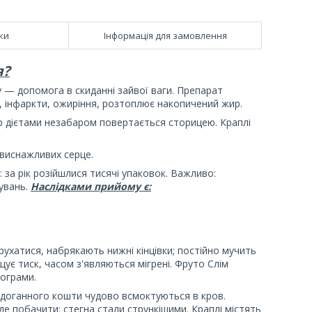
ки
Інформація для замовлення
я?
 — допомога в скиданні зайвої ваги. Препарат
ю, інфаркти, ожиріння, розтоплює накопичений жир.
жир дієтами незабаром повертається сторицею. Краплі
 виснажливих серце.
 за рік розійшлися тисячі упаковок. Важливо:
увань.
Наслідками прийому є:
рухатися, набрякають нижні кінцівки; постійно мучить
ує тиск, часом з'являються мігрені. Фруто Слім
лограми.
ездоганного кошти чудово всмоктуються в кров.
 побачити: стегна стали стрункішими. Краплі містять