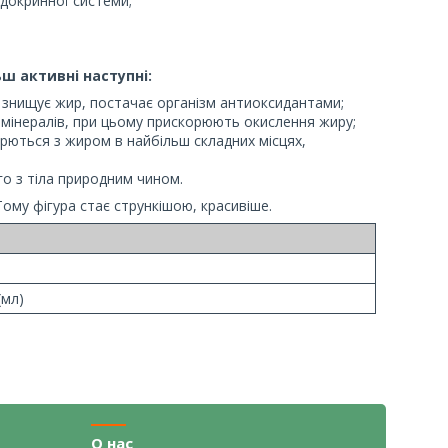
докринної системи;
ьш активні наступні:
 знищує жир, постачає організм антиоксидантами;
 мінералів, при цьому прискорюють окислення жиру;
ються з жиром в найбільш складних місцях,
 з тіла природним чином.
Тому фігура стає стрункішою, красивіше.
(мл)
О нас