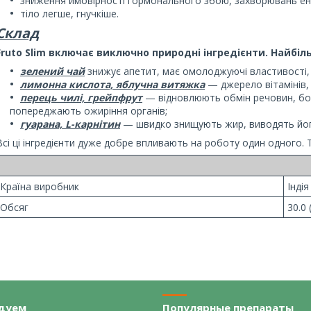
зниження ймовірності гормонального збою, захворювань ен
тіло легше, гнучкіше.
Склад
Fruto Slim включає виключно природні інгредієнти. Найбіл
зелений чай
знижує апетит, має омолоджуючі властивості,
лимонна кислота, яблучна витяжка
— джерело вітамінів,
перець чилі, грейпфрут
— відновлюють обмін речовин, бор
попереджають ожиріння органів;
гуарана, L-карнітин
— швидко знищують жир, виводять його
Всі ці інгредієнти дуже добре впливають на роботу один одного. 
Країна виробник
Індія
Обсяг
30.0 
дуем
Популярные препараты