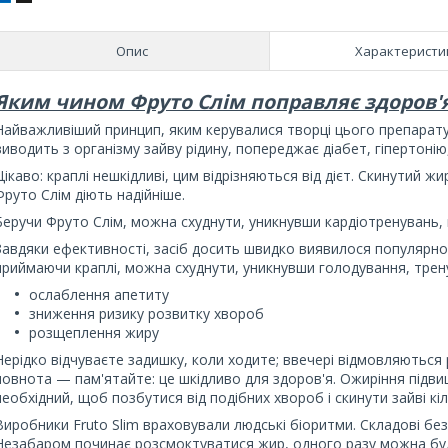
Опис
Характеристи
Яким чином Фруто Слім поправляє здоров'
Найважливіший принцип, яким керувалися творці цього препарату
виводить з організму зайву рідину, попереджає діабет, гіпертоні
Цікаво: краплі нешкідливі, цим відрізняються від дієт. Скинутий 
Фруто Слім діють надійніше.
Беручи Фруто Слім, можна схуднути, уникнувши кардіотренувань,
Завдяки ефективності, засіб досить швидко виявилося популярно:
приймаючи краплі, можна схуднути, уникнувши голодування, трен
ослаблення апетиту
зниження ризику розвитку хвороб
розщеплення жиру
Нерідко відчуваєте задишку, коли ходите; ввечері відмовляються 
повнота — пам'ятайте: це шкідливо для здоров'я. Ожиріння підвищ
необхідний, щоб позбутися від подібних хвороб і скинути зайві кі
Виробники Fruto Slim враховували людські біоритми. Складові б
Незабаром починає розсмоктуватися жир, одного разу можна буде