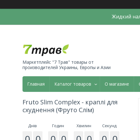
Жидкий нал
Маркетплейс "7 Трав" товары от
производителей Украины, Европы и Азии
Главная
Каталог товаров
О магазине
Fruto Slim Complex - краплі для
схуднення (Фруто Слім)
Днів
Годин
Хвилин
Секунд
0
0
0
0
0
0
0
0