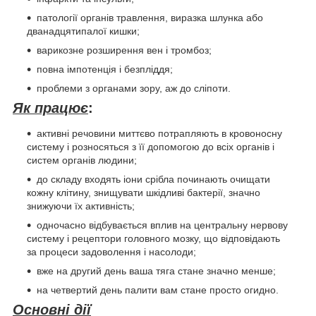
патології органів травлення, виразка шлунка або
дванадцятипалої кишки;
варикозне розширення вен і тромбоз;
повна імпотенція і безпліддя;
проблеми з органами зору, аж до сліпоти.
Як працює
:
активні речовини миттєво потрапляють в кровоносну
систему і розносяться з її допомогою до всіх органів і
систем органів людини;
до складу входять іони срібла починають очищати
кожну клітину, знищувати шкідливі бактерії, значно
знижуючи їх активність;
одночасно відбувається вплив на центральну нервову
систему і рецептори головного мозку, що відповідають
за процеси задоволення і насолоди;
вже на другий день ваша тяга стане значно менше;
на четвертий день палити вам стане просто огидно.
Основні дії