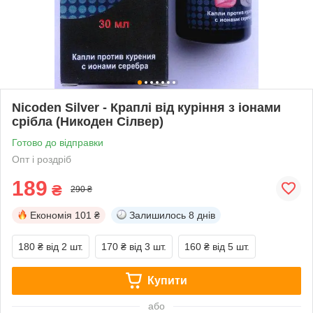
Nicoden Silver - Краплі від куріння з іонами
срібла (Никоден Сілвер)
Готово до відправки
Опт і роздріб
189
₴
290 ₴
Економія
101 ₴
Залишилось
8 днів
180 ₴
від 2 шт.
170 ₴
від 3 шт.
160 ₴
від 5 шт.
Купити
або