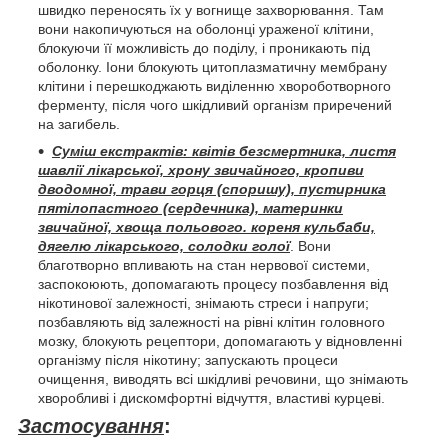
швидко переносять їх у вогнище захворювання. Там
вони накопичуються на оболонці ураженої клітини,
блокуючи її можливість до поділу, і проникають під
оболонку. Іони блокують цитоплазматичну мембрану
клітини і перешкоджають виділенню хвороботворного
ферменту, після чого шкідливий організм приречений
на загибель.
Суміш екстрактів: квітів безсмертника, листя
шавлії лікарської, хрону звичайного, кропиви
дводомної, трави горця (споришу), пустирника
пятілопастного (сердечника), материнки
звичайної, хвоща польового. кореня кульбаби,
дягелю лікарського, солодки голої
. Вони
благотворно впливають на стан нервової системи,
заспокоюють, допомагають процесу позбавлення від
нікотинової залежності, знімають стреси і напруги;
позбавляють від залежності на рівні клітин головного
мозку, блокують рецептори, допомагають у відновленні
організму після нікотину; запускають процеси
очищення, виводять всі шкідливі речовини, що знімають
хворобливі і дискомфортні відчуття, властиві курцеві.
Застосування
: