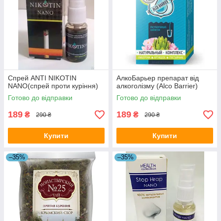
Спрей ANTI NIKOTIN
АлкоБарьер препарат від
NANO(спрей проти куріння)
алкоголізму (Alco Barrier)
Готово до відправки
Готово до відправки
189
189
₴
₴
290 ₴
290 ₴
Купити
Купити
–35%
–35%