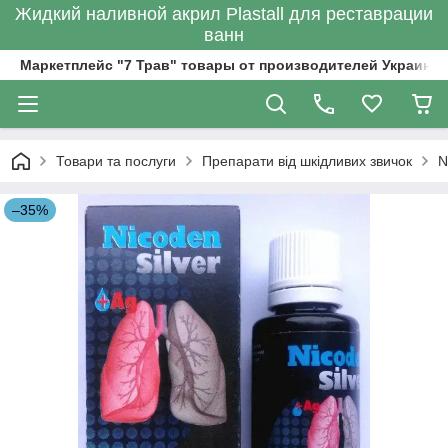
Жидкий наливной акрил Plastall для реставрации
ванн
Маркетплейс "7 Трав" товары от производителей Украины
Товари та послуги
Препарати від шкідливих звичок
N
–35%