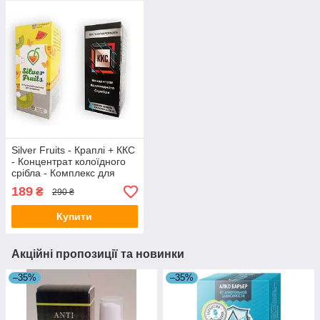
Silver Fruits - Краплі + ККС
- Концентрат колоїдного
срібла - Комплекс для
схуднення (Сілвер Фрутс)
189
₴
290 ₴
Купити
Акційні пропозиції та новинки
–35%
–35%