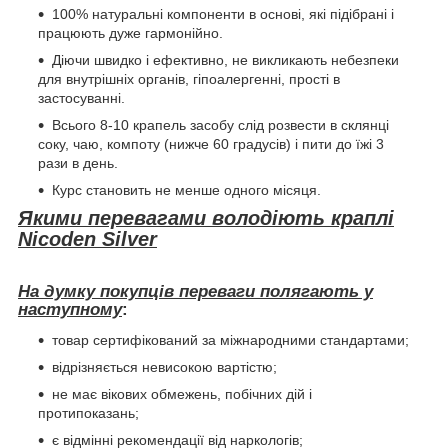
100% натуральні компоненти в основі, які підібрані і
працюють дуже гармонійно.
Діючи швидко і ефективно, не викликають небезпеки
для внутрішніх органів, гіпоалергенні, прості в
застосуванні.
Всього 8-10 крапель засобу слід розвести в склянці
соку, чаю, компоту (нижче 60 градусів) і пити до їжі 3
рази в день.
Курс становить не менше одного місяця.
Якими перевагами володіють краплі
Nicoden Silver
На думку покупців переваги полягають у
наступному
:
товар сертифікований за міжнародними стандартами;
відрізняється невисокою вартістю;
не має вікових обмежень, побічних дій і
протипоказань;
є відмінні рекомендації від наркологів;