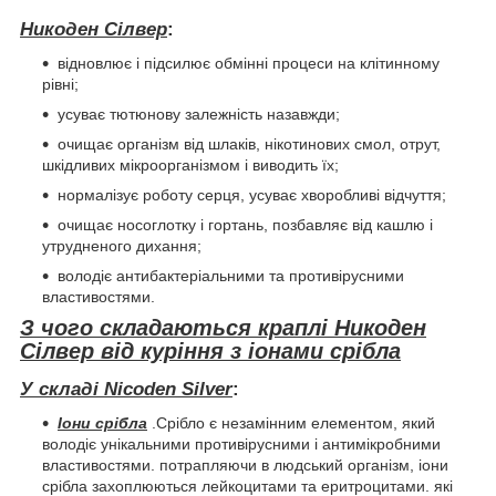
Никоден Сілвер
:
відновлює і підсилює обмінні процеси на клітинному
рівні;
усуває тютюнову залежність назавжди;
очищає організм від шлаків, нікотинових смол, отрут,
шкідливих мікроорганізмом і виводить їх;
нормалізує роботу серця, усуває хворобливі відчуття;
очищає носоглотку і гортань, позбавляє від кашлю і
утрудненого дихання;
володіє антибактеріальними та противірусними
властивостями.
З чого складаються краплі Никоден
Сілвер від куріння з іонами срібла
У складі Nicoden Silver
:
Іони срібла
.Срібло є незамінним елементом, який
володіє унікальними противірусними і антимікробними
властивостями. потрапляючи в людський організм, іони
срібла захоплюються лейкоцитами та еритроцитами. які