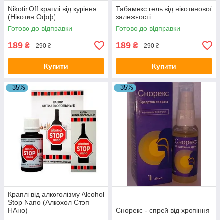
NikotinОff краплі від куріння
Табамекс гель від нікотинової
(Нікотин Офф)
залежності
Готово до відправки
Готово до відправки
189
189
₴
₴
290 ₴
290 ₴
Купити
Купити
–35%
–35%
Краплі від алкоголізму Alcohol
Stop Nano (Алкохол Стоп
НАно)
Снорекс - спрей від хропіння