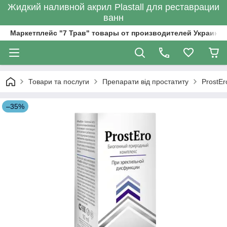
Жидкий наливной акрил Plastall для реставрации
ванн
Маркетплейс "7 Трав" товары от производителей Украины
Товари та послуги
Препарати від простатиту
ProstEr
–35%