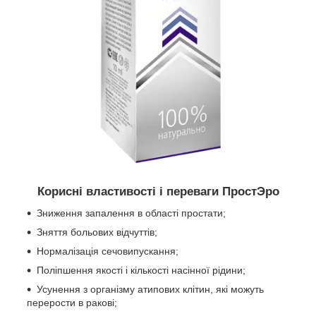
Корисні властивості і переваги ПростЭро
Зниження запалення в області простати;
Зняття больових відчуттів;
Нормалізація сечовипускання;
Поліпшення якості і кількості насінної рідини;
Усунення з організму атипових клітин, які можуть
перерости в ракові;