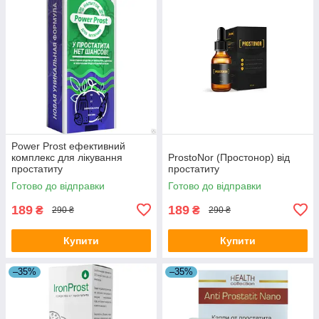
Power Prost ефективний
комплекс для лікування
ProstoNor (Простонор) від
простатиту
простатиту
Готово до відправки
Готово до відправки
189
189
₴
₴
290 ₴
290 ₴
Купити
Купити
–35%
–35%