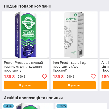
Подібні товари компанії
Power Prost ефективний
Iron Prost - краплі від
Anti 
комплекс для лікування
простатиту (Арон
від 
простатиту
Простий)
Прос
189
189
189
₴
₴
290 ₴
290 ₴
Купити
Купити
Акційні пропозиції та новинки
–35%
–35%