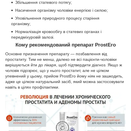
Збільшення статевого потягу;
Насичення організму чоловіки енергією і силою;
Уповільнення природного процесу старіння
організму;
Нормалізація кровообігу в статевих органах і
передміхуровій залозі.
Кому рекомендований препарат ProstEro
Основне призначення препарату — позбавлення від
простатиту. Тим не менш, далеко не всі пацієнти-чоловіки
вирішуються йти до лікаря, щоб підтвердити діагноз. Якщо ж
чоловік підозрює, що у нього простатит, але не цілком
упевнений у цьому, прийом ProstEro йому ніяк не зашкодить,
адже це цілком натуральний засіб, який можна застосовувати
навіть в цілях профілактики.