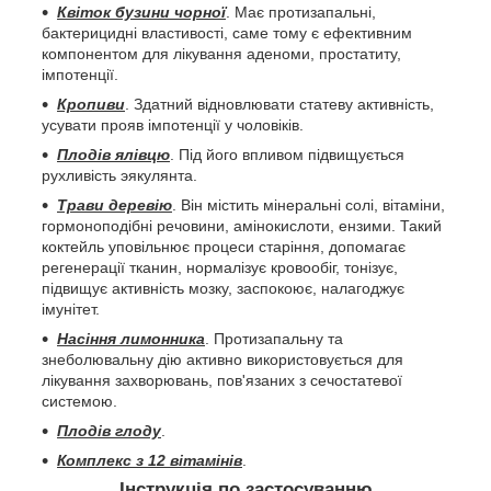
Квіток бузини чорної
. Має протизапальні,
бактерицидні властивості, саме тому є ефективним
компонентом для лікування аденоми, простатиту,
імпотенції.
Кропиви
. Здатний відновлювати статеву активність,
усувати прояв імпотенції у чоловіків.
Плодів ялівцю
. Під його впливом підвищується
рухливість эякулянта.
Трави деревію
. Він містить мінеральні солі, вітаміни,
гормоноподібні речовини, амінокислоти, ензими. Такий
коктейль уповільнює процеси старіння, допомагає
регенерації тканин, нормалізує кровообіг, тонізує,
підвищує активність мозку, заспокоює, налагоджує
імунітет.
Насіння лимонника
. Протизапальну та
знеболювальну дію активно використовується для
лікування захворювань, пов'язаних з сечостатевої
системою.
Плодів глоду
.
Комплекс з 12 вітамінів
.
Інструкція по застосуванню