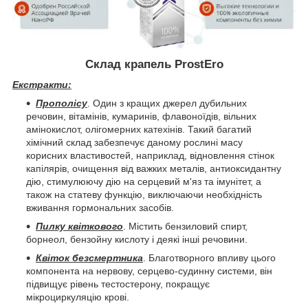
Склад крапель ProstEro
Екстракти:
Прополісу
. Один з кращих джерел дубильних
речовин, вітамінів, кумаринів, флавоноїдів, вільних
амінокислот, олігомерних катехінів. Такий багатий
хімічний склад забезпечує даному рослині масу
корисних властивостей, наприклад, відновлення стінок
капілярів, очищення від важких металів, антиоксидантну
дію, стимулюючу дію на серцевий м'яз та імунітет, а
також на статеву функцію, виключаючи необхідність
вживання гормональних засобів.
Пилку квіткового
. Містить бензиловий спирт,
борнеол, бензойну кислоту і деякі інші речовини.
Квіток безсмертника
. Благотворного впливу цього
компонента на нервову, серцево-судинну системи, він
підвищує рівень тестостерону, покращує
мікроциркуляцію крові.