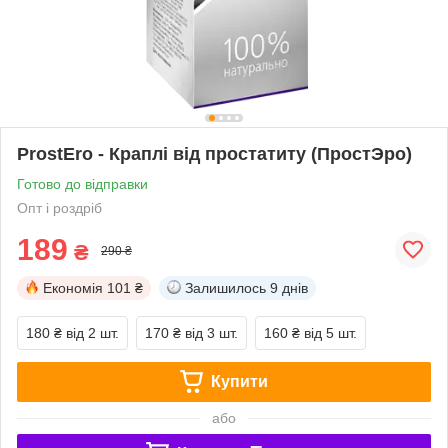
ProstEro - Краплі від простатиту (ПростЭро)
Готово до відправки
Опт і роздріб
189
₴
290 ₴
Економія
101 ₴
Залишилось
9 днів
180 ₴
від 2 шт.
170 ₴
від 3 шт.
160 ₴
від 5 шт.
Купити
або