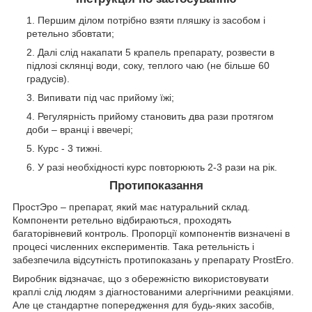
Першим ділом потрібно взяти пляшку із засобом і
ретельно збовтати;
Далі слід накапати 5 крапель препарату, розвести в
підлозі склянці води, соку, теплого чаю (не більше 60
градусів).
Випивати під час прийому їжі;
Регулярність прийому становить два рази протягом
доби – вранці і ввечері;
Курс - 3 тижні.
У разі необхідності курс повторюють 2-3 рази на рік.
Протипоказання
ПростЭро – препарат, який має натуральний склад.
Компоненти ретельно відбираються, проходять
багаторівневий контроль. Пропорції компонентів визначені в
процесі численних експериментів. Така ретельність і
забезпечила відсутність протипоказань у препарату ProstEro.
Виробник відзначає, що з обережністю використовувати
краплі слід людям з діагностованими алергічними реакціями.
Але це стандартне попередження для будь-яких засобів,