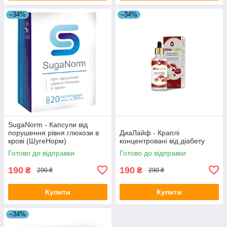
–34%
–34%
SugaNorm - Капсули від
порушення рівня глюкози в
ДиаЛайф - Краплі
крові (ШугеНорм)
концентровані від діабету
Готово до відправки
Готово до відправки
190
190
₴
₴
290 ₴
290 ₴
Купити
Купити
–34%