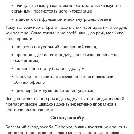
очищають лімфу і кров, зміцнюють загальний імунітет
організму і протистоять його інтоксикації;
відновлюють функції багатьох внутрішніх органів.
Тому так важливо вибрати правильний препарат, який би діяв
комплексно. Саме таким і є це засіб, який, до речі, має і свої
явні переваги:
повністю натуральний і рослинний склад;
препарат діє і на сам недугу, і позитивно впливає на
весь організм;
поліпшення стану настає відразу ж;
капсули не викликають звикання і появи шкідливих
побічних ефектів;
цим виробом дуже легко користуватися.
Всі ці достоїнства ще раз підтверджують, що представлений
препарат зможе швидко і досить ефективно впоратися з
поставленим завданням.
Склад засобу
Безпечний склад засоби DiabeNot, в який входять компоненти
природного походження, також можна віднести до однією з