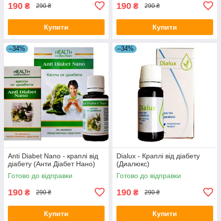
190
190
₴
₴
290 ₴
290 ₴
Купити
Купити
–34%
–34%
Anti Diabet Nano - краплі від
Dialux - Краплі від діабету
діабету (Анти Діабет Нано)
(Диалюкс)
Готово до відправки
Готово до відправки
190
190
₴
₴
290 ₴
290 ₴
Купити
Купити