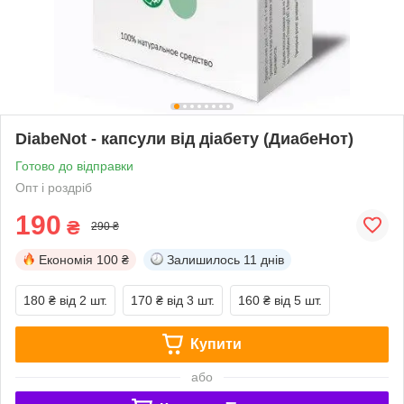
DiabeNot - капсули від діабету (ДиабеНот)
Готово до відправки
Опт і роздріб
190
₴
290 ₴
Економія
100 ₴
Залишилось
11 днів
180 ₴
від 2 шт.
170 ₴
від 3 шт.
160 ₴
від 5 шт.
Купити
або