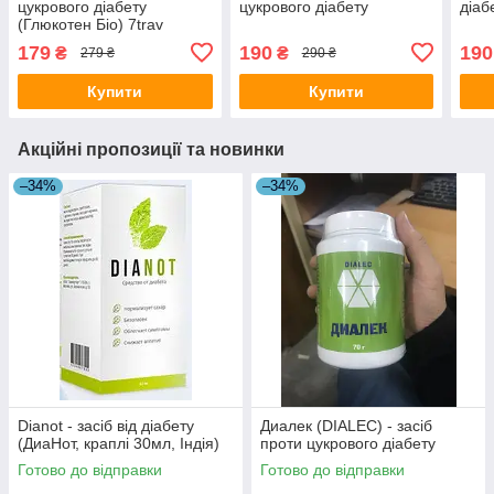
цукрового діабету
цукрового діабету
діаб
(Глюкотен Біо) 7trav
179
190
190
₴
₴
279 ₴
290 ₴
Купити
Купити
Акційні пропозиції та новинки
–34%
–34%
Dianot - засіб від діабету
Диалек (DIALEC) - засіб
(ДиаНот, краплі 30мл, Індія)
проти цукрового діабету
Готово до відправки
Готово до відправки