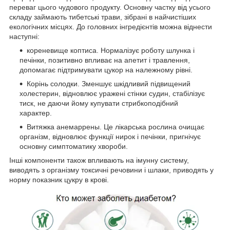
переваг цього чудового продукту. Основну частку від усього
складу займають тибетські трави, зібрані в найчистіших
екологічних місцях. До головних інгредієнтів можна віднести
наступні:
кореневище коптиса. Нормалізує роботу шлунка і
печінки, позитивно впливає на апетит і травлення,
допомагає підтримувати цукор на належному рівні.
Корінь солодки. Зменшує шкідливий підвищений
холестерин, відновлює уражені стінки судин, стабілізує
тиск, не даючи йому купувати стрибкоподібний
характер.
Витяжка анемаррены. Це лікарська рослина очищає
організм, відновлює функції нирок і печінки, пригнічує
основну симптоматику хвороби.
Інші компоненти також впливають на імунну систему,
виводять з організму токсичні речовини і шлаки, приводять у
норму показник цукру в крові.