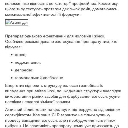
волосся, яке відносять до категорії професійних. Косметику
цього типу тестують протягом декількох років, домагаючись
максимальної ефективності її формули.
Препарат однаково ефективний для чоловіків і жінок.
Особливо рекомендовано застосування препарату тим, хто
відчуває:
стрес;
недосипання;
депресію;
гормональний дисбаланс.
Енергетик відновить структуру волосся і запобігає їх
випадання при авітамінозі, пошкодження структури внаслідок
використання різних засобів для фарбування волосся, усуне
наслідки невдалої хімічної завивки.
Активний вплив кошти на фолікули підтверджено відповідним
сертифікатом. Компанія CLR гарантує не тільки зупинку
процесу випадіння волосся, але і пробудження «сплячих»
цибулин. Це властивість препарату неминуче призводить до