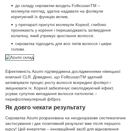
до складу сироватки входить FollicusanTM –
молекула-пептид, здатна надавати на фолікули
коригуючий їх функцію вплив;
у препараті присутні молекули Kopexil, глибоко
проникають у коріння і перешкоджають затвердіння
колагену, який утримує зростання волосся;
сироватка підходить для всіх типів волосся і шкіри
голови.
Ефективність Azumi підтверджена дослідженнями німецької
компанії CLR. Доведено, що FollicusanTM здатний
активізувати процес росту волосся всередині фолікул і
зміцнювати їх. Kopexil забезпечує омолоджуючий ефект,
усуває супутню випадання волосся патологію –
перифолликулярный фіброз.
Як довго чекати результату
Сироватка Azumi розрахована на неодноразове систематичне
застосування і дає позитивний результат вже після першого
курсу! Цей енергетик – інноваційний засіб для відновлення