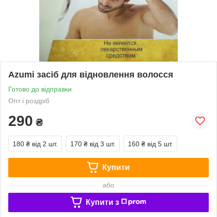
Azumi засіб для відновлення волосся
Готово до відправки
Опт і роздріб
290
₴
180 ₴
від 2 шт.
170 ₴
від 3 шт.
160 ₴
від 5 шт.
Купити
або
Купити з