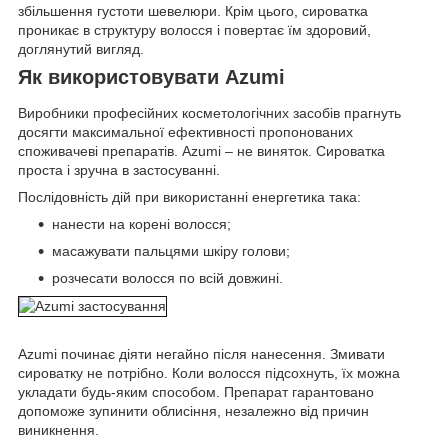
збільшення густоти шевелюри. Крім цього, сироватка
проникає в структуру волосся і повертає їм здоровий,
доглянутий вигляд.
Як використовувати Azumi
Виробники професійних косметологічних засобів прагнуть
досягти максимальної ефективності пропонованих
споживачеві препаратів. Azumi – не виняток. Сироватка
проста і зручна в застосуванні.
Послідовність дій при використанні енергетика така:
нанести на корені волосся;
масажувати пальцями шкіру голови;
розчесати волосся по всій довжині.
Azumi починає діяти негайно після нанесення. Змивати
сироватку не потрібно. Коли волосся підсохнуть, їх можна
укладати будь-яким способом. Препарат гарантовано
допоможе зупинити облисіння, незалежно від причин
виникнення.