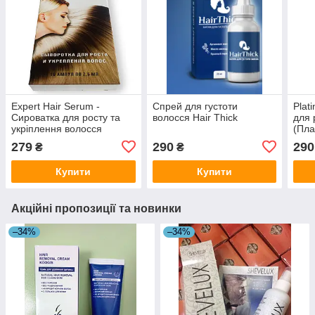
Expert Hair Serum -
Спрей для густоти
Plat
Сироватка для росту та
волосся Hair Thick
для 
укріплення волосся
(Пла
(Експерт Хеір Серум)
279
290
290
₴
₴
7trav
Купити
Купити
Акційні пропозиції та новинки
–34%
–34%