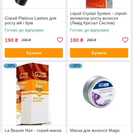
Liquid Crystal System - спрей-
Спрей Platinus Lashes для
активатор росту волосся
росту вій і брів
(Ліквід Крістал Систем)
Готово до відправки
Готово до відправки
190
190
₴
₴
290 ₴
290 ₴
Купити
Купити
–34%
–34%
La Beaute Hair - спрей-маска
Маска для волосся Magic