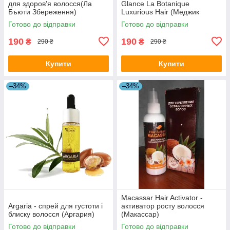
для здоров'я волосся(Ла
Glance La Botanique
Бъюти Збереження)
Luxurious Hair (Меджик
Глянс)
Готово до відправки
Готово до відправки
190
190
₴
₴
290 ₴
290 ₴
Купити
Купити
–34%
–34%
Macassar Hair Activator -
Argaria - спрей для густоти і
активатор росту волосся
блиску волосся (Аргария)
(Макассар)
Готово до відправки
Готово до відправки