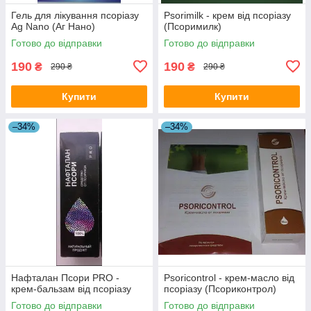
Гель для лікування псоріазу
Psorimilk - крем від псоріазу
Ag Nano (Аг Нано)
(Псоримилк)
Готово до відправки
Готово до відправки
190
190
₴
₴
290 ₴
290 ₴
Купити
Купити
–34%
–34%
Нафталан Псори PRO -
Psoricontrol - крем-масло від
крем-бальзам від псоріазу
псоріазу (Псориконтрол)
Готово до відправки
Готово до відправки