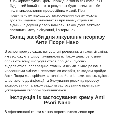
Використовувати крем необхідно точно так само, як і
будь-який інший крем, а результат буде таким, як ніби
після використання професійних мазей. При
правильному підходу до застосування крему можна
досягти чудових результатів і при цьому отримати
відмінні підсумки у своїх намірах. Також дуже важливо
поставити мету в лікуванні, і в термінах.
Склад засоби для лікування псоріазу
Анти Псори Нано
В основі крему лежать натуральні речовини, а також вітаміни,
які зволожують шкіру і зміцнюють її. Також деякі речовини
сприяють тому, що усуваються процеси, лусочки
видаляються, попередньо ставши м'якими. Якщо разом з
численними змінами виявляється свербіж, то згодом пройде.
Анти Псори має сріблом, а точніше його іонами, що володіють
властивістю дезінфекції та блокування розвитку процесу
захворювання, а також завдяки застосуванню препарату,
ускладнення хвороби припиняються.
Інструкція із застосування крему Anti
Psori Nano
В ефективності кошти можна переконатися лише при