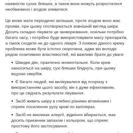
наявністю сухих бляшок, а також вони можуть розростатися
необмежено і згодом зливатися.
Це може мати періодичні затишшя, проте згодом воно має
прояви, при цьому спотворюється зовнішній вигляд шкіри.
Досить складно лікувати це захворювання, оскільки потрібно
багато часу, і потрібно буде використовувати масу препаратів,
а також сходити не до одного лікаря. З появою даного крему
проблема може бути істотно скорочена, адже він володіє
рядом позитивних властивостей, які важливо брати до уваги:
Швидке дію, практично моментальне. Коли крем
наноситься на шкіру, сухі бляшки бліднуть, при цьому
вщухає свербіж.
Є багато людей, які вилікувалися від псоріазу з
використанням цього засобу, він є дуже ефективним,
про це свідчать результати лікування.
Засіб живить шкіру в глибині різними вітамінами і
сприяє посиленню руху крові по капілярах.
Засіб не викликає алергії, відмінно вбирається, має
досить приємним запахом і кольором, що сприяє
простому його застосування.