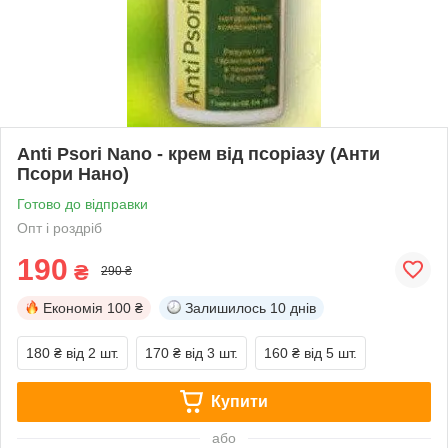
Anti Psori Nano - крем від псоріазу (Анти
Псори Нано)
Готово до відправки
Опт і роздріб
190
₴
290 ₴
Економія
100 ₴
Залишилось
10 днів
180 ₴
від 2 шт.
170 ₴
від 3 шт.
160 ₴
від 5 шт.
Купити
або