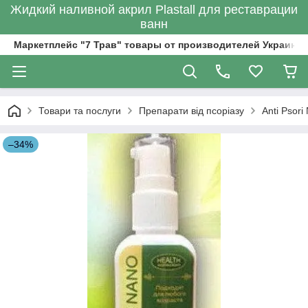
Жидкий наливной акрил Plastall для реставрации
ванн
Маркетплейс "7 Трав" товары от производителей Украины
Товари та послуги
Препарати від псоріазу
Anti Psori
–34%