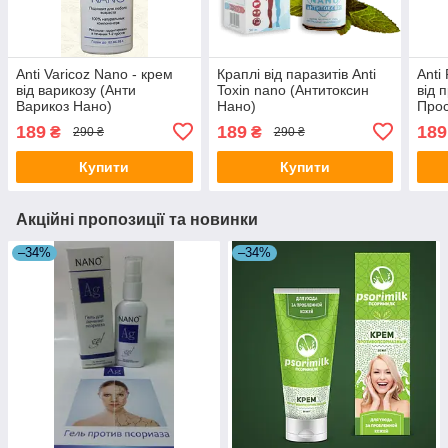
Anti Varicoz Nano - крем
Краплі від паразитів Anti
Anti 
від варикозу (Анти
Toxin nano (Антитоксин
від 
Варикоз Нано)
Нано)
Прос
189
189
189
₴
₴
290 ₴
290 ₴
Купити
Купити
Акційні пропозиції та новинки
–34%
–34%