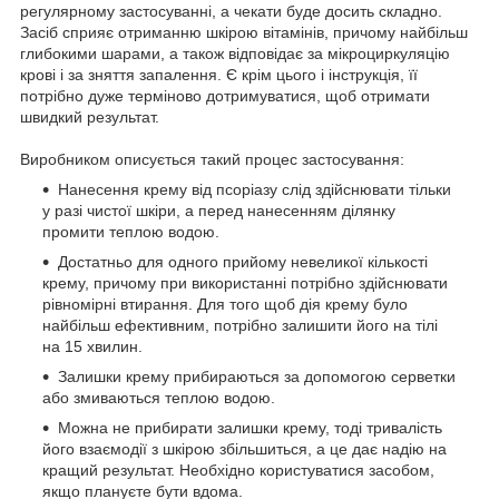
регулярному застосуванні, а чекати буде досить складно.
Засіб сприяє отриманню шкірою вітамінів, причому найбільш
глибокими шарами, а також відповідає за мікроциркуляцію
крові і за зняття запалення. Є крім цього і інструкція, її
потрібно дуже терміново дотримуватися, щоб отримати
швидкий результат.
Виробником описується такий процес застосування:
Нанесення крему від псоріазу слід здійснювати тільки
у разі чистої шкіри, а перед нанесенням ділянку
промити теплою водою.
Достатньо для одного прийому невеликої кількості
крему, причому при використанні потрібно здійснювати
рівномірні втирання. Для того щоб дія крему було
найбільш ефективним, потрібно залишити його на тілі
на 15 хвилин.
Залишки крему прибираються за допомогою серветки
або змиваються теплою водою.
Можна не прибирати залишки крему, тоді тривалість
його взаємодії з шкірою збільшиться, а це дає надію на
кращий результат. Необхідно користуватися засобом,
якщо плануєте бути вдома.