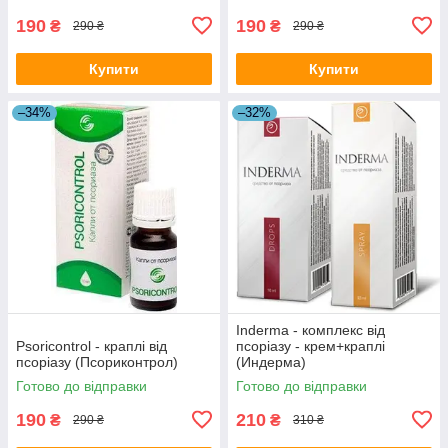
190
190
₴
₴
290 ₴
290 ₴
Купити
Купити
–34%
–32%
Inderma - комплекс від
Psoricontrol - краплі від
псоріазу - крем+краплі
псоріазу (Псориконтрол)
(Индерма)
Готово до відправки
Готово до відправки
190
210
₴
₴
290 ₴
310 ₴