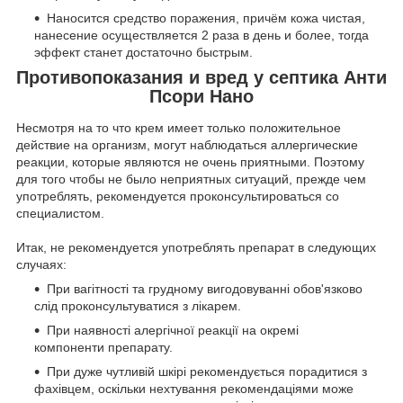
Наносится средство поражения, причём кожа чистая,
нанесение осуществляется 2 раза в день и более, тогда
эффект станет достаточно быстрым.
Противопоказания и вред у септика Анти
Псори Нано
Несмотря на то что крем имеет только положительное
действие на организм, могут наблюдаться аллергические
реакции, которые являются не очень приятными. Поэтому
для того чтобы не было неприятных ситуаций, прежде чем
употреблять, рекомендуется проконсультироваться со
специалистом.
Итак, не рекомендуется употреблять препарат в следующих
случаях:
При вагітності та грудному вигодовуванні обов'язково
слід проконсультуватися з лікарем.
При наявності алергічної реакції на окремі
компоненти препарату.
При дуже чутливій шкірі рекомендується порадитися з
фахівцем, оскільки нехтування рекомендаціями може