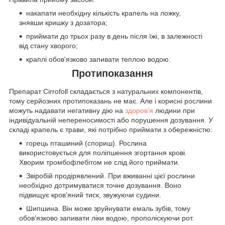
накапати необхідну кількість крапель на ложку,
знявши кришку з дозатора;
приймати до трьох разу в день після їжі, в залежності
від стану хворого;
краплі обов'язково запивати теплою водою.
Протипоказання
Препарат Cirrofoll складається з натуральних компонентів,
тому серйозних протипоказань не має. Але і корисні рослини
можуть надавати негативну дію на
здоров'я
людини при
індивідуальній непереносимості або порушення дозування. У
складі крапель є трави, які потрібно приймати з обережністю:
горець пташиний (спориш). Рослина
використовується для поліпшення згортання крові.
Хворим тромбофлебітом не слід його приймати.
Звіробій продірявлений. При вживанні цієї рослини
необхідно дотримуватися точне дозування. Воно
підвищує кров'яний тиск, звужуючи судини.
Шипшина. Він може зруйнувати емаль зубів, тому
обов'язково запивати ліки водою, прополіскуючи рот.