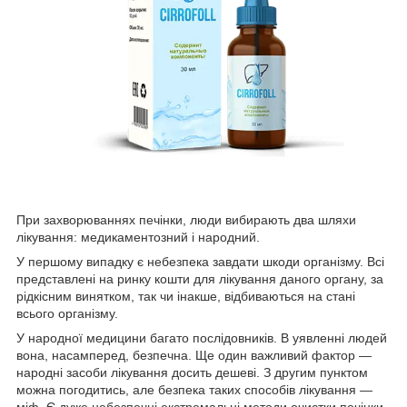
При захворюваннях печінки, люди вибирають два шляхи
лікування: медикаментозний і народний.
У першому випадку є небезпека завдати шкоди організму. Всі
представлені на ринку кошти для лікування даного органу, за
рідкісним винятком, так чи інакше, відбиваються на стані
всього організму.
У народної медицини багато послідовників. В уявленні людей
вона, насамперед, безпечна. Ще один важливий фактор —
народні засоби лікування досить дешеві. З другим пунктом
можна погодитись, але безпека таких способів лікування —