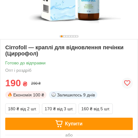
Cirrofoll — краплі для відновлення печінки
(Циррофол)
Готово до відправки
Опт і роздріб
190
₴
290 ₴
Економія
100 ₴
Залишилось
9 днів
180 ₴
від 2 шт.
170 ₴
від 3 шт.
160 ₴
від 5 шт.
Купити
або