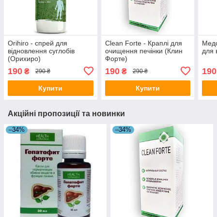
Orihiro - спрей для
Clean Forte - Краплі для
Медо
відновлення суглобів
очищення печінки (Клин
для 
(Орихиро)
Форте)
190
190
190
₴
₴
290 ₴
290 ₴
Купити
Купити
Акційні пропозиції та новинки
–34%
–34%