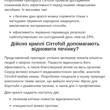
Розробники препарату Cirrofoll провели дослідження
показників його ефективності перед іншими лікарськими
засобами. Їх висновки такі:
з безпеки дані краплі можна порівняти тільки з
методами лікування народною медициною,
виключаючи екстремальні способи;
ефективність лікування перевищує результат
найпопулярніших на сьогоднішній день ліків на 19%.
Дійсно краплі Cirrofoll допомагають
відновити печінку?
Представлений препарат успішно вилікував чимала кількість
людей з хворою печінкою. Пацієнти відзначають його
ефективність, а також благотворний вплив на весь організм.
Серед великої кількості медикаментозних засобів, аналогів
Cirrofoll майже немає. Розробники поєднали в ньому природні
компоненти таким чином, що вийшло могутню зброю для
боротьби з ураженням печінки, а також для її профілактики.
Дані краплі надають наступну дію:
печінкові клітини повністю відновлюються;
очищаються жовчні протоки;