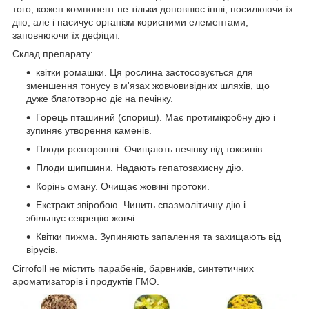
того, кожен компонент не тільки доповнює інші, посилюючи їх
дію, але і насичує організм корисними елементами,
заповнюючи їх дефіцит.
Склад препарату:
квітки ромашки. Ця рослина застосовується для
зменшення тонусу в м'язах жовчовивідних шляхів, що
дуже благотворно діє на печінку.
Горець пташиний (спориш). Має протимікробну дію і
зупиняє утворення каменів.
Плоди розторопші. Очищають печінку від токсинів.
Плоди шипшини. Надають гепатозахисну дію.
Корінь оману. Очищає жовчні протоки.
Екстракт звіробою. Чинить спазмолітичну дію і
збільшує секрецію жовчі.
Квітки пижма. Зупиняють запалення та захищають від
вірусів.
Cirrofoll не містить парабенів, барвників, синтетичних
ароматизаторів і продуктів ГМО.