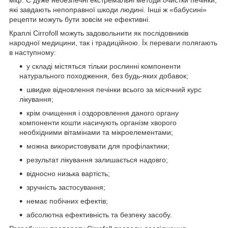
міф. Є дуже небезпечні екстремальні методи очистки печінки,
які завдають непоправної шкоди людині. Інші ж «бабусині»
рецепти можуть бути зовсім не ефективні.
Краплі Cirrofoll можуть задовольнити як послідовників
народної медицини, так і традиційною. Їх переваги полягають
в наступному:
у складі містяться тільки рослинні компоненти
натурального походження, без будь-яких добавок;
швидке відновлення печінки всього за місячний курс
лікування;
крім очищення і оздоровлення даного органу
компоненти кошти насичують організм хворого
необхідними вітамінами та мікроелементами;
можна використовувати для профілактики;
результат лікування залишається надовго;
відносно низька вартість;
зручність застосування;
немає побічних ефектів;
абсолютна ефективність та безпеку засобу.