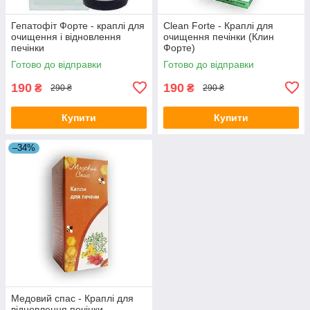
Гепатофіт Форте - краплі для
Clean Forte - Краплі для
очищення і відновлення
очищення печінки (Клин
печінки
Форте)
Готово до відправки
Готово до відправки
190
190
₴
₴
290 ₴
290 ₴
Купити
Купити
–34%
Медовий спас - Краплі для
відновлення печінки