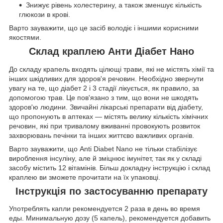
Знижує рівень холестерину, а також зменшує кількість
глюкози в крові.
Варто зауважити, що це засіб володіє і іншими корисними
якостями.
Склад краплею Анти Діабет Нано
До складу крапель входять цілющі трави, які не містять хімії та
інших шкідливих для здоров'я речовин. Необхідно звернути
увагу на те, що діабет 2 і 3 стадії лікується, як правило, за
допомогою трав. Це пов'язано з тим, що вони не шкодять
здоров'ю людини. Звичайні лікарські препарати від діабету,
що пропонують в аптеках — містять велику кількість хімічних
речовин, які при тривалому вживанні провокують розвиток
захворювань печінки та інших життєво важливих органів.
Варто зауважити, що Anti Diabet Nano не тільки стабілізує
вироблення інсуліну, але й зміцнює імунітет, так як у складі
засобу містить 12 вітамінів. Більш докладну інструкцію і склад
краплею ви зможете прочитати на їх упаковці.
Інструкція по застосуванню препарату
Употреблять капли рекомендуется 2 раза в день во время
еды. Минимальную дозу (5 капель), рекомендуется добавить