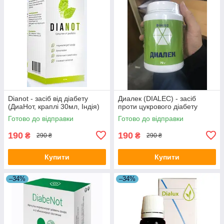
Dianot - засіб від діабету
Диалек (DIALEC) - засіб
(ДиаНот, краплі 30мл, Індія)
проти цукрового діабету
Готово до відправки
Готово до відправки
190
190
₴
₴
290 ₴
290 ₴
Купити
Купити
–34%
–34%