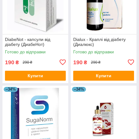
DiabeNot - капсули від
Dialux - Краплі від діабету
діабету (ДиабеНот)
(Диалюкс)
Готово до відправки
Готово до відправки
190
190
₴
₴
290 ₴
290 ₴
Купити
Купити
–34%
–34%