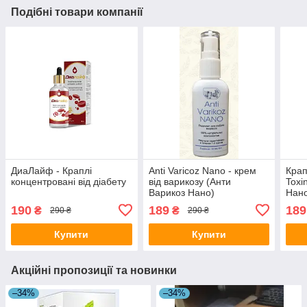
Подібні товари компанії
ДиаЛайф - Краплі
Anti Varicoz Nano - крем
Крап
концентровані від діабету
від варикозу (Анти
Toxi
Варикоз Нано)
Нан
190
189
189
₴
₴
290 ₴
290 ₴
Купити
Купити
Акційні пропозиції та новинки
–34%
–34%