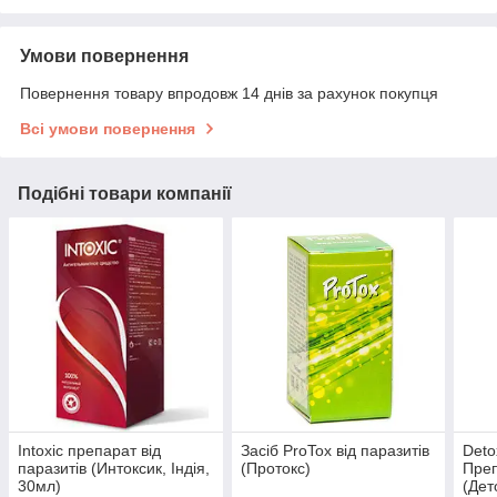
Умови повернення
Повернення товару впродовж 14 днів за рахунок покупця
Всі умови повернення
Подібні товари компанії
Intoxic препарат від
Засіб ProTox від паразитів
Deto
паразитів (Интоксик, Індія,
(Протокс)
Преп
30мл)
(Дет