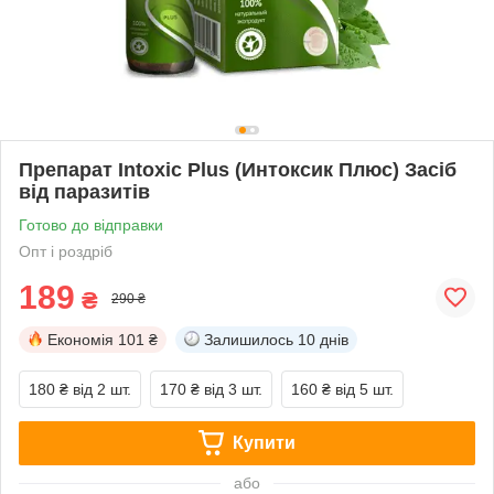
Препарат Intoxic Plus (Интоксик Плюс) Засіб
від паразитів
Готово до відправки
Опт і роздріб
189
₴
290 ₴
Економія
101 ₴
Залишилось
10 днів
180 ₴
від 2 шт.
170 ₴
від 3 шт.
160 ₴
від 5 шт.
Купити
або