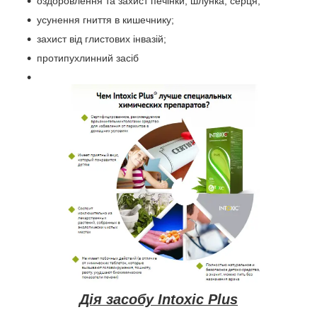
оздоровлення та захист печінки, шлунка, серця;
усунення гниття в кишечнику;
захист від глистових інвазій;
протипухлинний засіб
Дія засобу Intoxic Plus