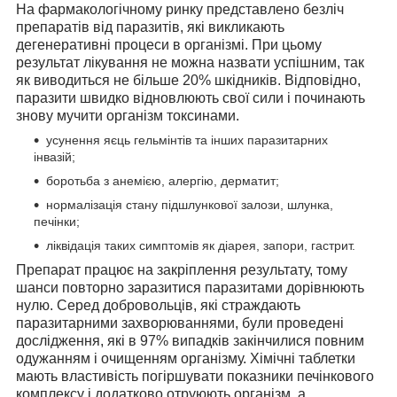
На фармакологічному ринку представлено безліч
препаратів від паразитів, які викликають
дегенеративні процеси в організмі. При цьому
результат лікування не можна назвати успішним, так
як виводиться не більше 20% шкідників. Відповідно,
паразити швидко відновлюють свої сили і починають
знову мучити організм токсинами.
усунення яєць гельмінтів та інших паразитарних
інвазій;
боротьба з анемією, алергію, дерматит;
нормалізація стану підшлункової залози, шлунка,
печінки;
ліквідація таких симптомів як діарея, запори, гастрит.
Препарат працює на закріплення результату, тому
шанси повторно заразитися паразитами дорівнюють
нулю. Серед добровольців, які страждають
паразитарними захворюваннями, були проведені
дослідження, які в 97% випадків закінчилися повним
одужанням і очищенням організму. Хімічні таблетки
мають властивість погіршувати показники печінкового
комплексу і додатково отруюють організм, а