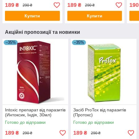
189
189
190
₴
₴
290 ₴
290 ₴
Купити
Купити
Акційні пропозиції та новинки
–35%
–35%
Intoxic препарат від паразитів
Засіб ProTox від паразитів
(Интоксик, Індія, 30мл)
(Протокс)
Готово до відправки
Готово до відправки
189
189
₴
₴
290 ₴
290 ₴