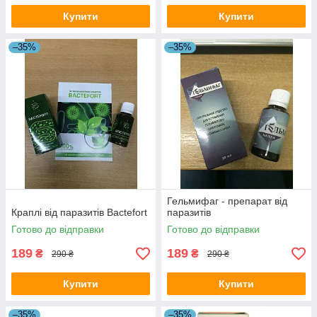
Купити
Купити
–35%
–35%
Гельмифаг - препарат від
Краплі від паразитів Bactefort
паразитів
Готово до відправки
Готово до відправки
189
189
₴
₴
290 ₴
290 ₴
Купити
Купити
–35%
–35%