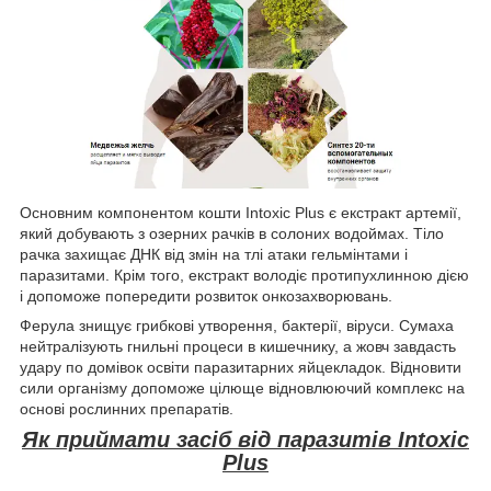
Основним компонентом кошти Intoxic Plus є екстракт артемії,
який добувають з озерних рачків в солоних водоймах. Тіло
рачка захищає ДНК від змін на тлі атаки гельмінтами і
паразитами. Крім того, екстракт володіє протипухлинною дією
і допоможе попередити розвиток онкозахворювань.
Ферула знищує грибкові утворення, бактерії, віруси. Сумаха
нейтралізують гнильні процеси в кишечнику, а жовч завдасть
удару по домівок освіти паразитарних яйцекладок. Відновити
сили організму допоможе цілюще відновлюючий комплекс на
основі рослинних препаратів.
Як приймати засіб від паразитів Intoxic
Plus