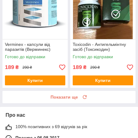
Verminex - капсули від
Toxicodin - Антигельмінтну
паразитів (Верминекс)
засіб (Токсикодин)
Готово до відправки
Готово до відправки
189
189
₴
₴
290 ₴
290 ₴
Купити
Купити
Показати ще
Про нас
100% позитивних з 69 відгуків за рік
Працює з 06.08.2017