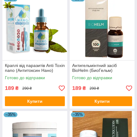
Краплі від паразитів Anti Toxin
Антигельмінтний засіб
nano (Антитоксин Нано)
BioHelm (БиоГельм)
Готово до відправки
Готово до відправки
189
189
₴
₴
290 ₴
290 ₴
Купити
Купити
–35%
–35%