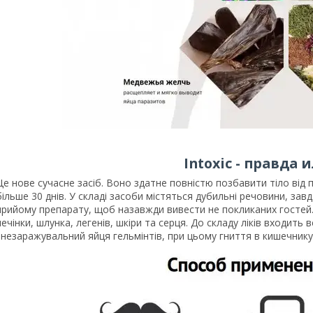
Intoxic - правда 
Це нове сучасне засіб. Воно здатне повністю позбавити тіло від п
більше 30 днів. У складі засоби містяться дубильні речовини, за
прийому препарату, щоб назавжди вивести не покликаних гостей
печінки, шлунка, легенів, шкіри та серця. До складу ліків входит
знезаражувальний яйця гельмінтів, при цьому гниття в кишечнику