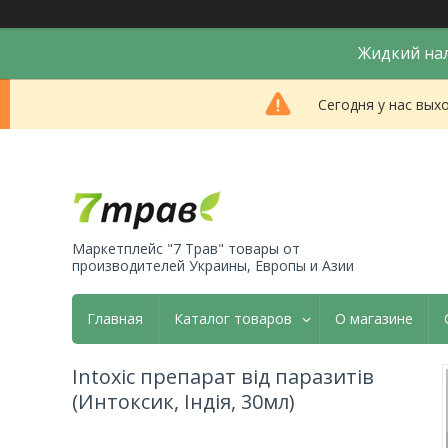
Жидкий нал
Сегодня у нас вых
Маркетплейс "7 Трав" товары от
производителей Украины, Европы и Азии
Главная
Каталог товаров
О магазине
Intoxic препарат від паразитів
(Интоксик, Індія, 30мл)