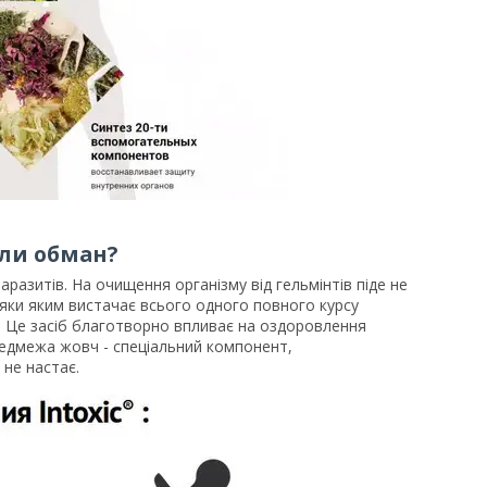
или обман?
аразитів. На очищення організму від гельмінтів піде не
вдяки яким вистачає всього одного повного курсу
. Це засіб благотворно впливає на оздоровлення
ь ведмежа жовч - спеціальний компонент,
 не настає.