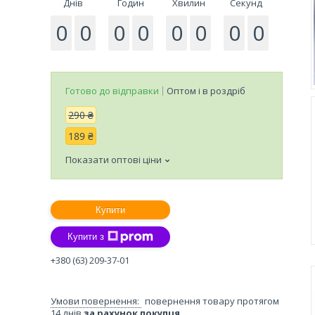
Днів
Годин
Хвилин
Секунд
0
0
0
0
0
0
0
0
Готово до відправки
Оптом і в роздріб
290 ₴
189 ₴
Показати оптові ціни
Купити
Купити з
+380 (63) 209-37-01
повернення товару протягом
14 днів
за рахунок покупця