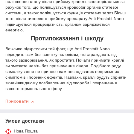
поліпшення стану після прийому крапель спостерігається за
рахунок того, що поліпшується кровообіг органів статевої
системи, а також поліпшується функція статевих залоз.Більш
того, після тижневого прийому препарату Anti Prostatit Nano
підвищується працездатність, організм заряджається
енергією.
Протипоказання і шкоду
Важливо підкреслити той факт, що Anti Prostatit Nano
підходить всім без винятку чоловікам, які страждають від
такого захворювання, як простатит. Почати приймати краплі
ви зможете навіть без призначення лікаря. Подібного роду
самолікування не принесе вам несподіваних неприємних
симптомів і побічних ефектів. Навпаки, краплі будуть сприяти
якнайшвидшому позбавленню від хвороби і покращення
вашого гормонального фону.
Приховати
Умови доставки
Нова Пошта