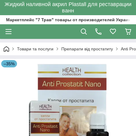
Жидкий наливной акрил Plastall для реставрации
ванн
Маркетплейс "7 Трав" товары от производителей Украины
Товари та послуги
Препарати від простатиту
Anti Pr
–35%