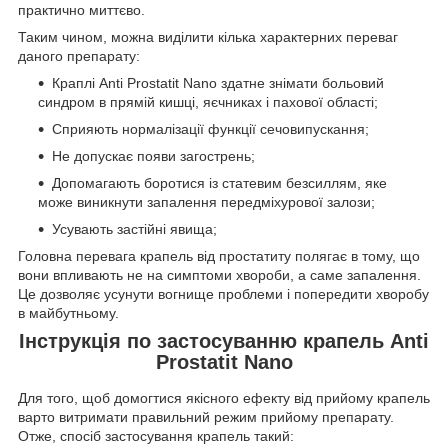
практично миттєво.
Таким чином, можна виділити кілька характерних переваг
даного препарату:
Краплі Anti Prostatit Nano здатне знімати больовий
синдром в прямій кишці, яєчниках і пахової області;
Сприяють нормалізації функції сечовипускання;
Не допускає появи загострень;
Допомагають боротися із статевим безсиллям, яке
може виникнути запалення передміхурової залози;
Усувають застійні явища;
Головна перевага крапель від простатиту полягає в тому, що
вони впливають не на симптоми хвороби, а саме запалення.
Це дозволяє усунути вогнище проблеми і попередити хворобу
в майбутньому.
Інструкція по застосуванню крапель Anti
Prostatit Nano
Для того, щоб домогтися якісного ефекту від прийому крапель
варто витримати правильний режим прийому препарату.
Отже, спосіб застосування крапель такий: