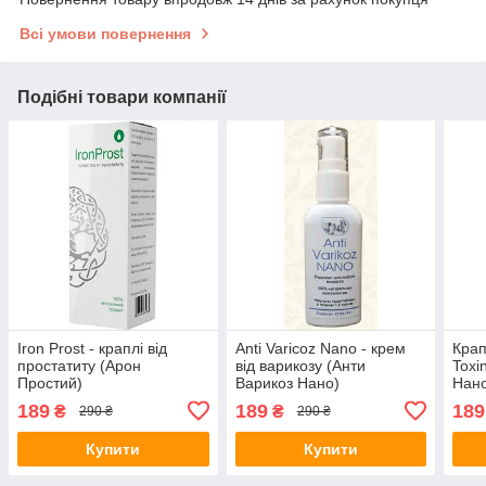
Всі умови повернення
Подібні товари компанії
Iron Prost - краплі від
Anti Varicoz Nano - крем
Крап
простатиту (Арон
від варикозу (Анти
Toxi
Простий)
Варикоз Нано)
Нан
189
189
189
₴
₴
290 ₴
290 ₴
Купити
Купити