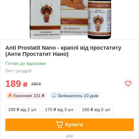
Anti Prostatit Nano - краплі від простатиту
(Анти Простатит Нано)
Готово до відправки
Опт і роздріб
189
₴
290 ₴
Економія
101 ₴
Залишилось
10 днів
180 ₴
від 2 шт.
170 ₴
від 3 шт.
160 ₴
від 5 шт.
Купити
або