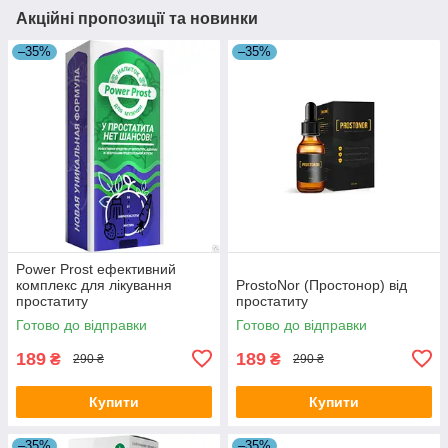
Акційні пропозиції та новинки
–35%
–35%
Power Prost ефективний
комплекс для лікування
ProstoNor (Простонор) від
простатиту
простатиту
Готово до відправки
Готово до відправки
189
189
₴
₴
290 ₴
290 ₴
Купити
Купити
–35%
–35%