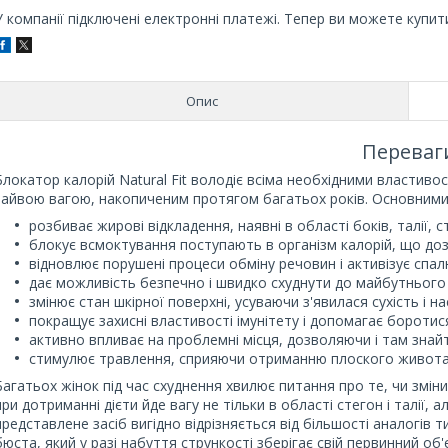
У компанії підключені електронні платежі. Тепер ви можете купит
Опис
Переваг
Блокатор калорій Natural Fit володіє всіма необхідними властиво
зайвою вагою, накопиченим протягом багатьох років. Основними п
розбиває жирові відкладення, наявні в області боків, талії, с
блокує всмоктування поступають в організм калорій, що доз
відновлює порушені процеси обміну речовин і активізує сп
дає можливість безпечно і швидко схуднути до майбутнього з
змінює стан шкірної поверхні, усуваючи з'явилася сухість і
покращує захисні властивості імунітету і допомагає бороти
активно впливає на проблемні місця, дозволяючи і там знайт
стимулює травлення, сприяючи отриманню плоского живота
Багатьох жінок під час схуднення хвилює питання про те, чи змін
при дотриманні дієти йде вагу не тільки в області стегон і талії, а
представлене засіб вигідно відрізняється від більшості аналогів
бюста, який у разі набуття стрункості зберігає свій первинний об'