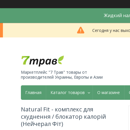
Жидкий нал
Сегодня у нас вых
Маркетплейс "7 Трав" товары от
производителей Украины, Европы и Азии
Главная
Каталог товаров
О магазине
Natural Fit - комплекс для
схуднення / блокатор калорій
(Нейчерал Фіт)