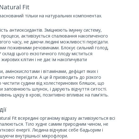
atural Fit
заснований тільки на натуральних компонентах.
ість антиоксидантів. Зміцнюють імунну систему,
 процеси, активізується спалювання накопиченого
вгого часу, не даючи людині можливості переїдати.
ими поживними речовинами. Блокує сильний голод,
У складі цього екзотичного плоду міститься
жирових клітин і не дає їм накопичувати
, амінокислотами і вітамінами, дефіцит яких і
атично переїдати. А це й призводить до різкого
ю чистити судини від холестеринових бляшок, що
 заповнюють шлунок, і дарують відчуття ситості.
рівень цукру в крові, позитивно впливає на пам'ять.
ії
ral Fit всередині організму відразу активізуються всі
спалюються. Тіло худне самим природним чином, не
ткової енергії. Людина відчуває себе бадьорим і
рушуючи внутрішньої мікрофлори.