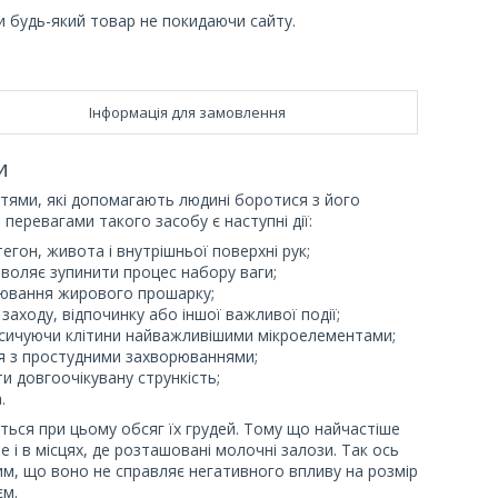
и будь-який товар не покидаючи сайту.
Інформація для замовлення
и
стями, які допомагають людині боротися з його
еревагами такого засобу є наступні дії:
тегон, живота і внутрішньої поверхні рук;
воляє зупинити процес набору ваги;
алювання жирового прошарку;
аходу, відпочинку або іншої важливої події;
 насичуючи клітини найважливішими мікроелементами;
ся з простудними захворюваннями;
и довгоочікувану стрункість;
.
иться при цьому обсяг їх грудей. Тому що найчастіше
ле і в місцях, де розташовані молочні залози. Так ось
 тим, що воно не справляє негативного впливу на розмір
єм.