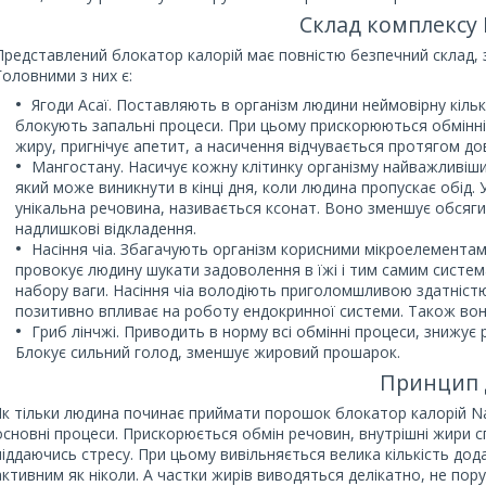
Склад комплексу N
Представлений блокатор калорій має повністю безпечний склад, 
Головними з них є:
Ягоди Асаї. Поставляють в організм людини неймовірну кільк
блокують запальні процеси. При цьому прискорюються обмінні
жиру, пригнічує апетит, а насичення відчувається протягом до
Мангостану. Насичує кожну клітинку організму найважливіш
який може виникнути в кінці дня, коли людина пропускає обід. 
унікальна речовина, називається ксонат. Воно зменшує обсяги 
надлишкові відкладення.
Насіння чіа. Збагачують організм корисними мікроелементами
провокує людину шукати задоволення в їжі і тим самим систем
набору ваги. Насіння чіа володіють приголомшливою здатніст
позитивно впливає на роботу ендокринної системи. Також вони
Гриб лінчжі. Приводить в норму всі обмінні процеси, знижує 
Блокує сильний голод, зменшує жировий прошарок.
Принцип д
Як тільки людина починає приймати порошок блокатор калорій Natu
основні процеси. Прискорюється обмін речовин, внутрішні жири 
піддаючись стресу. При цьому вивільняється велика кількість дода
активним як ніколи. А частки жирів виводяться делікатно, не по