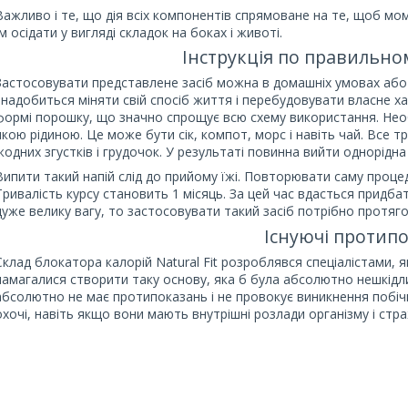
Важливо і те, що дія всіх компонентів спрямоване на те, щоб м
їм осідати у вигляді складок на боках і животі.
Інструкція по правильн
Застосовувати представлене засіб можна в домашніх умовах або 
знадобиться міняти свій спосіб життя і перебудовувати власне ха
формі порошку, що значно спрощує всю схему використання. Необх
якою рідиною. Це може бути сік, компот, морс і навіть чай. Все
жодних згустків і грудочок. У результаті повинна вийти однорідна
Випити такий напій слід до прийому їжі. Повторювати саму процеду
Тривалість курсу становить 1 місяць. За цей час вдасться придб
дуже велику вагу, то застосовувати такий засіб потрібно протяг
Існуючі протип
Склад блокатора калорій Natural Fit розроблявся спеціалістами, я
намагалися створити таку основу, яка б була абсолютно нешкідли
абсолютно не має протипоказань і не провокує виникнення побіч
охочі, навіть якщо вони мають внутрішні розлади організму і ст