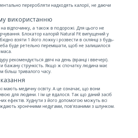
оментально переробляти надходять калорії, не даючи
ому використанню
на відпочинку, а також в подорожі. Для цього не
рчування. Блокатор калорій Natural Fit випущений у
ідно взяти 1 його ложку і розвести в склянці з будь-
 треба буде ретельно перемішати, щоб не залишилося
 маса.
ру рекомендується двічі на день (вранці і ввечері).
ати бажану стрункість. Якщо ж спочатку людина має
ом більш тривалого часу.
оказання
кі мають медичну освіту. А це означає, що вони
вою для людини. І їм це вдалося. Так що даний засіб
них ефектів. Худнути з його допомогою можуть всі
раждають хронічними недугами, пов'язаними з шлунком.