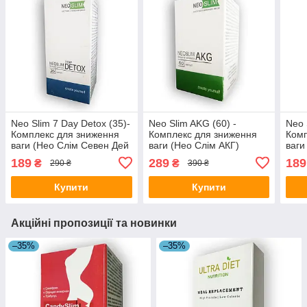
Neo Slim 7 Day Detox (35)-
Neo Slim AKG (60) -
Neo 
Комплекс для зниження
Комплекс для зниження
Комп
ваги (Нео Слім Севен Дей
ваги (Нео Слім АКГ)
ваги
Детокс)
189
289
189
₴
₴
290 ₴
390 ₴
Купити
Купити
Акційні пропозиції та новинки
–35%
–35%