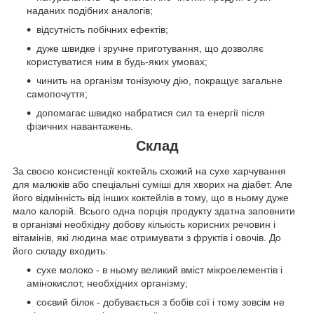
наданих подібних аналогів;
відсутність побічних ефектів;
дуже швидке і зручне приготування, що дозволяє
користуватися ним в будь-яких умовах;
чинить на організм тонізуючу дію, покращує загальне
самопочуття;
допомагає швидко набратися сил та енергії після
фізичних навантажень.
Склад
За своєю консистенції коктейль схожий на сухе харчування
для малюків або спеціальні суміші для хворих на діабет. Але
його відмінність від інших коктейлів в тому, що в ньому дуже
мало калорій. Всього одна порція продукту здатна заповнити
в організмі необхідну добову кількість корисних речовин і
вітамінів, які людина має отримувати з фруктів і овочів. До
його складу входить:
сухе молоко - в ньому великий вміст мікроелементів і
амінокислот, необхідних організму;
соєвий білок - добувається з бобів сої і тому зовсім не