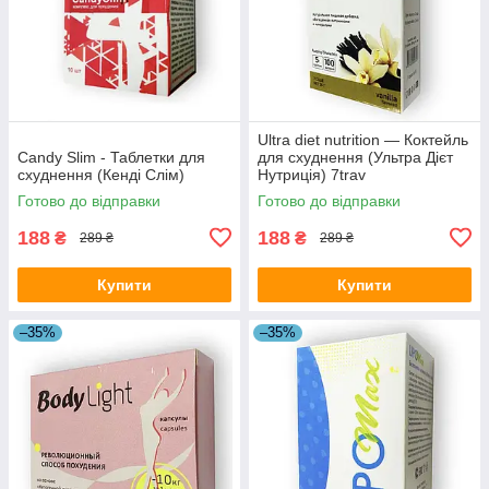
Ultra diet nutrition — Коктейль
Сandy Slim - Таблетки для
для схуднення (Ультра Дієт
схуднення (Кенді Слім)
Нутриція) 7trav
Готово до відправки
Готово до відправки
188
188
₴
₴
289 ₴
289 ₴
Купити
Купити
–35%
–35%