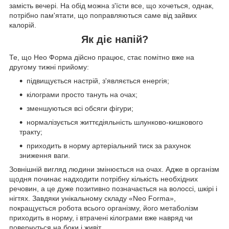
замість вечері. На обід можна з'їсти все, що хочеться, однак,
потрібно пам'ятати, що поправляються саме від зайвих
калорій.
Як діє напій?
Те, що Нео Форма дійсно працює, стає помітно вже на
другому тижні прийому:
підвищується настрій, з'являється енергія;
кілограми просто тануть на очах;
зменшуються всі обсяги фігури;
нормалізується життєдіяльність шлунково-кишкового
тракту;
приходить в норму артеріальний тиск за рахунок
зниження ваги.
Зовнішній вигляд людини змінюється на очах. Адже в організм
щодня починає надходити потрібну кількість необхідних
речовин, а це дуже позитивно позначається на волоссі, шкірі і
нігтях. Завдяки унікальному складу «Neo Forma»,
покращується робота всього організму, його метаболізм
приходить в норму, і втрачені кілограми вже навряд чи
повернуться на боки і живіт.