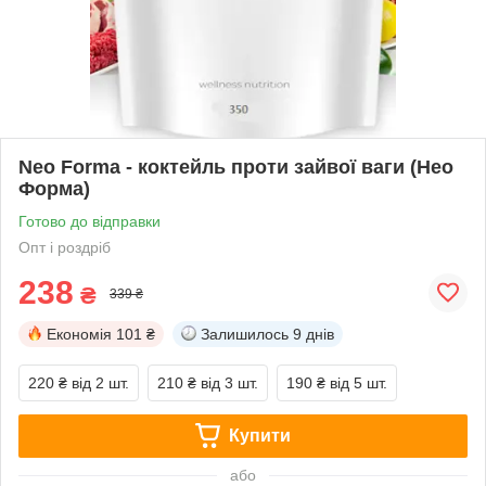
Neo Forma - коктейль проти зайвої ваги (Нео
Форма)
Готово до відправки
Опт і роздріб
238
₴
339 ₴
Економія
101 ₴
Залишилось
9 днів
220 ₴
від 2 шт.
210 ₴
від 3 шт.
190 ₴
від 5 шт.
Купити
або