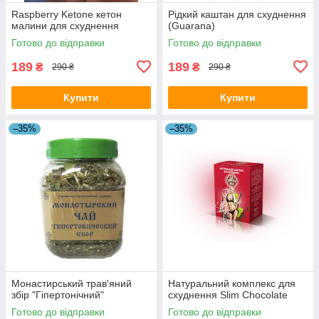
Raspberry Ketone кетон
Рідкий каштан для схуднення
малини для схуднення
(Guarana)
Готово до відправки
Готово до відправки
189
189
₴
₴
290 ₴
290 ₴
Купити
Купити
–35%
–35%
Монастирський трав'яний
Натуральний комплекс для
збір "Гіпертонічний"
схуднення Slim Choсolate
Готово до відправки
Готово до відправки