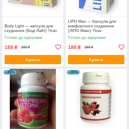
LIPO Max — Капсули для
Body Light — капсули для
комфортного схуднення
схуднення (Боді Лайт) 7trav
(ЛІПО Макс) 7trav
Готово до відправки
Готово до відправки
188
188
₴
₴
289 ₴
289 ₴
Купити
Купити
–35%
–35%