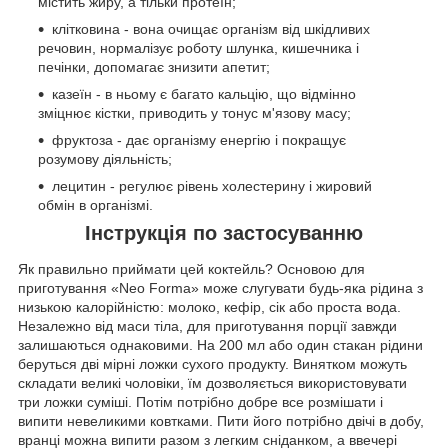
містить жиру, а тільки протеїн;
клітковина - вона очищає організм від шкідливих
речовин, нормалізує роботу шлунка, кишечника і
печінки, допомагає знизити апетит;
казеїн - в ньому є багато кальцію, що відмінно
зміцнює кістки, приводить у тонус м'язову масу;
фруктоза - дає організму енергію і покращує
розумову діяльність;
лецитин - регулює рівень холестерину і жировий
обмін в організмі.
Інструкція по застосуванню
Як правильно приймати цей коктейль? Основою для
приготування «Neo Forma» може слугувати будь-яка рідина з
низькою калорійністю: молоко, кефір, сік або проста вода.
Незалежно від маси тіла, для приготування порції завжди
залишаються однаковими. На 200 мл або один стакан рідини
беруться дві мірні ложки сухого продукту. Винятком можуть
складати великі чоловіки, їм дозволяється використовувати
три ложки суміші. Потім потрібно добре все розмішати і
випити невеликими ковтками. Пити його потрібно двічі в добу,
вранці можна випити разом з легким сніданком, а ввечері