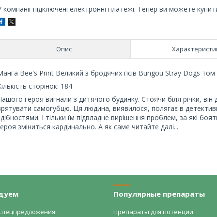
У компанії підключені електронні платежі. Тепер ви можете купит
Опис
Характеристи
Манга Bee's Print Великий з бродячих псів Bungou Stray Dogs том
Кількість сторінок: 184
Нашого героя вигнали з дитячого будинку. Стоячи біля річки, ві
врятувати самогубцю. Ця людина, виявилося, полягає в детективн
здібностями. І тільки їм підвладне вирішення проблем, за які боя
героя зміниться кардинально. А як саме читайте далі...
дуем
Популярные препараты
спецпредложения
Препараты для потенции