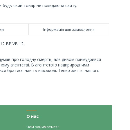
и будь-який товар не покидаючи сайту.
ки
Інформація для замовлення
 12 BP VB 12
н думав про голодну смерть, але дивом примудрився
ому агентстві. В агентстві з надприродними
ться братися навіть військові. Тепер життя нашого
О нас
Чем занимаемся?