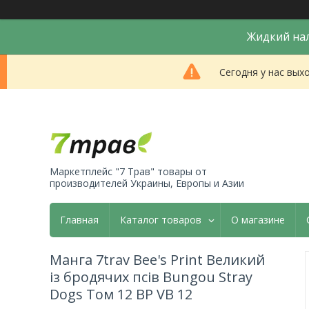
Жидкий нал
Сегодня у нас вых
Маркетплейс "7 Трав" товары от
производителей Украины, Европы и Азии
Главная
Каталог товаров
О магазине
Манга 7trav Bee's Print Великий
із бродячих псів Bungou Stray
Dogs Том 12 BP VB 12