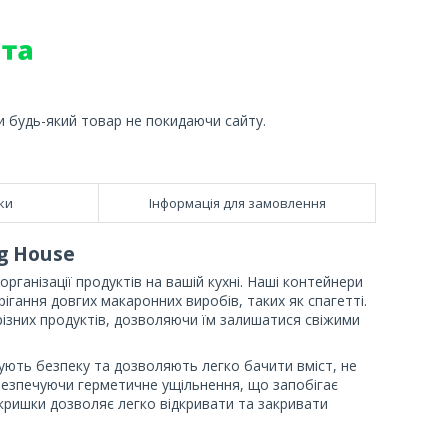
и будь-який товар не покидаючи сайту.
ки
Інформація для замовлення
g House
рганізації продуктів на вашій кухні. Наші контейнери
ігання довгих макаронних виробів, таких як спагетті.
 різних продуктів, дозволяючи їм залишатися свіжими
ують безпеку та дозволяють легко бачити вміст, не
абезпечуючи герметичне ущільнення, що запобігає
я кришки дозволяє легко відкривати та закривати