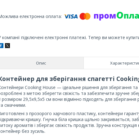
У компанії підключені електронні платежі. Тепер ви можете купит
Опис
Характеристи
Контейнер для зберігання спагетті Cookin
Контейнери Cooking House — ідеальне рішення для зберігання та о
розроблені з метою зберегти свіжість та забезпечити зручне збер
З розміром 29,5х9,5х5 см вони відмінно підходять для зберігання
та смачними.
Виготовлені з прозорого харчового пластику, контейнери гарант
відкриваючи кришку. Гнучка біла кришка щільно закривається, з
витоку ароматів і зберігає свіжість продуктів. Зручна конструкці
контейнер без зусиль.