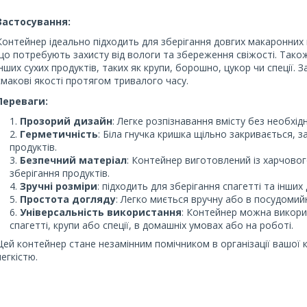
Застосування:
Контейнер ідеально підходить для зберігання довгих макаронних в
що потребують захисту від вологи та збереження свіжості. Так
інших сухих продуктів, таких як крупи, борошно, цукор чи спеції.
смакові якості протягом тривалого часу.
Переваги:
Прозорий дизайн
: Легке розпізнавання вмісту без необхід
Герметичність
: Біла гнучка кришка щільно закривається, з
продуктів.
Безпечний матеріал
: Контейнер виготовлений із харчово
зберігання продуктів.
Зручні розміри
: підходить для зберігання спагетті та інших
Простота догляду
: Легко миється вручну або в посудомийн
Універсальність використання
: Контейнер можна викорис
спагетті, крупи або спеції, в домашніх умовах або на роботі.
Цей контейнер стане незамінним помічником в організації вашої к
легкістю.