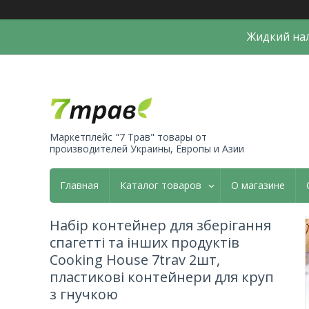
Жидкий нал
Маркетплейс "7 Трав" товары от
производителей Украины, Европы и Азии
Главная
Каталог товаров
О магазине
Набір контейнер для зберігання
спагетті та інших продуктів
Cooking House 7trav 2шт,
пластикові контейнери для круп
з гнучкою