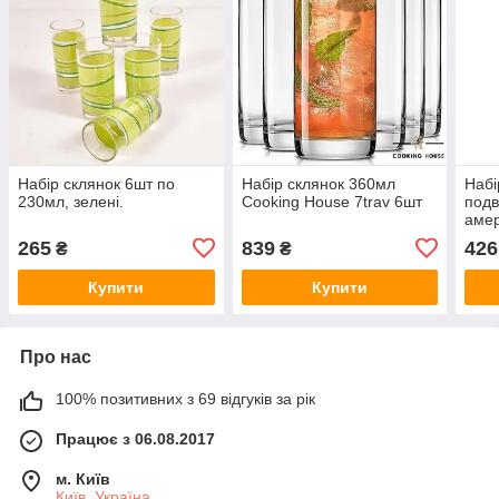
Набір склянок 6шт по
Набір склянок 360мл
Набі
230мл, зелені.
Сooking House 7trav 6шт
подв
амер
250м
265
839
426
₴
₴
7tra
подв
Купити
Купити
Про нас
100% позитивних з 69 відгуків за рік
Працює з 06.08.2017
м. Київ
Київ, Україна