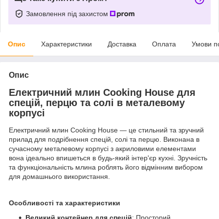
Замовлення під захистом
Опис
Характеристики
Доставка
Оплата
Умови п
Опис
Електричний млин Cooking House для
спецій, перцю та солі в металевому
корпусі
Електричний млин Cooking House — це стильний та зручний
прилад для подрібнення спецій, солі та перцю. Виконана в
сучасному металевому корпусі з акриловими елементами
вона ідеально впишеться в будь-який інтер'єр кухні. Зручність
та функціональність млина роблять його відмінним вибором
для домашнього використання.
Особливості та характеристики
Великий контейнер для спецій
: Просторий