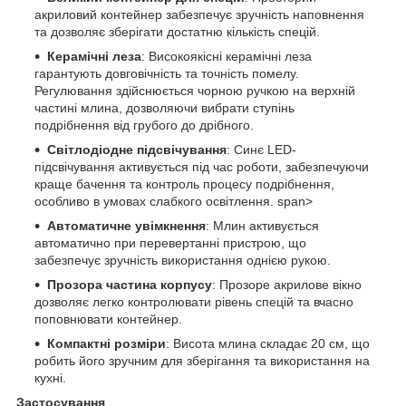
акриловий контейнер забезпечує зручність наповнення
та дозволяє зберігати достатню кількість спецій.
Керамічні леза
: Високоякісні керамічні леза
гарантують довговічність та точність помелу.
Регулювання здійснюється чорною ручкою на верхній
частині млина, дозволяючи вибрати ступінь
подрібнення від грубого до дрібного.
Світлодіодне підсвічування
: Синє LED-
підсвічування активується під час роботи, забезпечуючи
краще бачення та контроль процесу подрібнення,
особливо в умовах слабкого освітлення. span>
Автоматичне увімкнення
: Млин активується
автоматично при перевертанні пристрою, що
забезпечує зручність використання однією рукою.
Прозора частина корпусу
: Прозоре акрилове вікно
дозволяє легко контролювати рівень спецій та вчасно
поповнювати контейнер.
Компактні розміри
: Висота млина складає 20 см, що
робить його зручним для зберігання та використання на
кухні.
Застосування