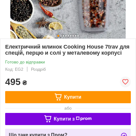
Електричний млинок Cooking House 7trav для
спецій, перцю и солі у металевому корпусі
Готово до відправки
Код: EG2
Роздріб
495
₴
Купити
або
Купити з
Що таке купити з Пром?