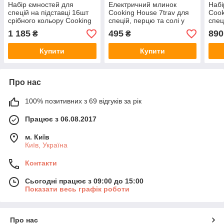
Набір ємностей для
Електричний млинок
Набі
спецій на підставці 16шт
Cooking House 7trav для
Cook
срібного кольору Cooking
спецій, перцю та солі у
спец
House 7trav . Органайзер-
чорному корпусі
2шт
1 185
495
890
₴
₴
підставка для зберігання
спецій.
Купити
Купити
Про нас
100% позитивних з 69 відгуків за рік
Працює з 06.08.2017
м. Київ
Київ, Україна
Контакти
Сьогодні працює з 09:00 до 15:00
Показати весь графік роботи
Про нас