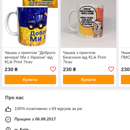
Чашка з принтом "Доброго
Чашка з принтом
Чашк
вечора! Ми з України" від
Безсоння від KLik Print
ПМС 
KLik Print 7trav
7trav
230
230
230
₴
₴
Купити
Купити
Про нас
100% позитивних з 69 відгуків за рік
Працює з 06.08.2017
м. Київ