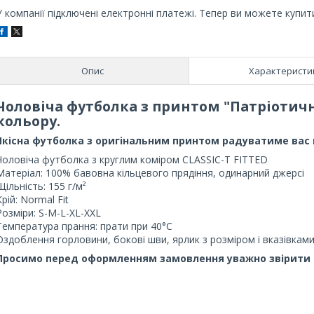
У компанії підключені електронні платежі. Тепер ви можете купит
Опис
Характеристи
Чоловіча футболка з принтом "Патріотична
кольору.
Якісна футболка з оригінальним принтом радуватиме вас п
Чоловіча футболка з круглим коміром CLASSIC-T FITTED
Матеріал: 100% бавовна кільцевого прядіння, одинарний джерсі
Щільність: 155 г/м²
Крій: Normal Fit
Розміри: S-M-L-XL-XXL
Температура прання: прати при 40°C
Оздоблення горловини, бокові шви, ярлик з розміром і вказівками
Просимо перед оформленням замовлення уважно звірити св