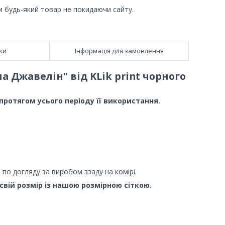
и будь-який товар не покидаючи сайту.
ки
Інформація для замовлення
 Джавелін" від KLik print чорного
ротягом усього періоду її використання.
 по догляду за виробом ззаду на комірі.
ій розмір із нашою розмірною сіткою.