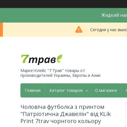
Жидкий нал
Сегодня у нас вых
Маркетплейс "7 Трав" товары от
производителей Украины, Европы и Азии
Главная
Каталог товаров
О магазине
Чоловіча футболка з принтом
"Патріотична Джавелін" від KLik
Print 7trav чорнгого кольору