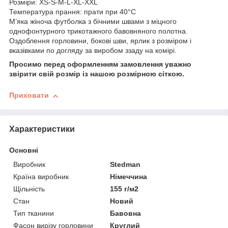
Розміри: XS-S-M-L-XL-XXL
Температура прання: прати при 40°C
М’яка жіноча футболка з бічними швами з міцного
однофонтурного трикотажного бавовняного полотна.
Оздоблення горловини, бокові шви, ярлик з розміром і
вказівками по догляду за виробом ззаду на комірі.
Просимо перед оформленням замовлення уважно
звірити свій розмір із нашою розмірною сіткою.
Приховати
Характеристики
Основні
Виробник
Stedman
Країна виробник
Німеччина
Щільність
155 г/м2
Стан
Новий
Тип тканини
Бавовна
Фасон вирізу горловини
Круглий