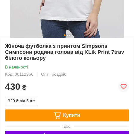
Жіноча футболка з принтом Simpsons
Симпсони родина голова від KLik Print 7trav
білого кольору
В наявності
Код: 00112956
Опт і роздріб
430
₴
320 ₴
від 5 шт.
Купити
або