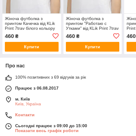
Жіноча футболка з
Жіноча футболка з
Жіно
принтом Качечка від KLik
принтом "Работаю с
прин
Print 7trav білого кольору
Утками" від KLik Print 7trav
Prin
білого кольору
460
460
460
₴
₴
Купити
Купити
Про нас
100% позитивних з 69 відгуків за рік
Працює з 06.08.2017
м. Київ
Київ, Україна
Контакти
Сьогодні працює з 09:00 до 15:00
Показати весь графік роботи