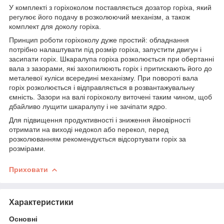
У комплекті з горіхоколом поставляється дозатор горіха, який
регулює його подачу в розколюючий механізм, а також
комплект для доколу горіха.
Принцип роботи горіхоколу дуже простий: обладнання
потрібно налаштувати під розмір горіха, запустити двигун і
засипати горіх. Шкаралупа горіха розколюється при обертанні
вала з зазорами, які захопилюють горіх і притискають його до
металевої куліси всередині механізму. При повороті вала
горіх розколюється і відправляється в розвантажувальну
ємність. Зазори на валі горіхоколу виточені таким чином, щоб
дбайливо лущити шкаралупу і не зачіпати ядро.
Для підвищення продуктивності і зниження ймовірності
отримати на виході недокол або перекол, перед
розколюванням рекомендується відсортувати горіх за
розмірами.
Приховати
Характеристики
Основні