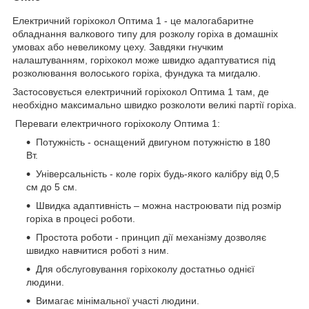
Електричний горіхокол Оптима 1 - це малогабаритне
обладнання валкового типу для розколу горіха в домашніх
умовах або невеликому цеху. Завдяки гнучким
налаштуванням, горіхокол може швидко адаптуватися під
розколювання волоського горіха, фундука та мигдалю.
Застосовується електричний горіхокол Оптима 1 там, де
необхідно максимально швидко розколоти великі партії горіха.
Переваги електричного горіхоколу Оптима 1:
Потужність - оснащений двигуном потужністю в 180
Вт.
Універсальність - коле горіх будь-якого калібру від 0,5
см до 5 см.
Швидка адаптивність – можна настроювати під розмір
горіха в процесі роботи.
Простота роботи - принцип дії механізму дозволяє
швидко навчитися роботі з ним.
Для обслуговування горіхоколу достатньо однієї
людини.
Вимагає мінімальної участі людини.