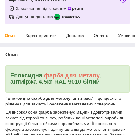
Замовлення під захистом
Доступна доставка
Опис
Характеристики
Доставка
Оплата
Умови п
Опис
Епоксидна
фарба для металу
,
антиіржа 4.5кг RAL 9010 білий
"Епоксидна фарба для металу, антиіржа"
- це ідеальне
рішення для захисту і оновлення металевих поверхонь.
Ця високоякісна фарба забезпечує міцний і довготривалий
захист від корозії та зносу, роблячи ваші металеві вироби чи
конструкції більш стійкими і привабливими. Її епоксидна
формула забезпечує надійну адгезію до металу, антиіржавій
дії і стійкість до впливу навколишнього середовища. Завдяки