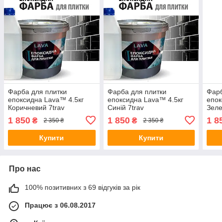
Фарба для плитки
Фарба для плитки
Фарб
епоксидна Lava™ 4.5кг
епоксидна Lava™ 4.5кг
епок
Коричневий 7trav
Синій 7trav
Зеле
1 850
1 850
1 8
₴
₴
2 350 ₴
2 350 ₴
Купити
Купити
Про нас
100% позитивних з 69 відгуків за рік
Працює з 06.08.2017