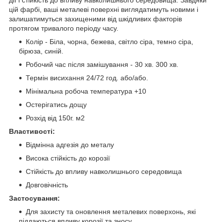
цій фарбі, ваші металеві поверхні виглядатимуть новими і
залишатимуться захищеними від шкідливих факторів
протягом тривалого періоду часу.
Колір - Біла, чорна, бежева, світло сіра, темно сіра,
бірюза, синій.
Робочий час після замішування - 30 хв. 300 хв.
Термін висихання 24/72 год. або/або.
Мінімальна робоча температура +10
Остерігатись дощу
Розхід від 150г. м2
Властивості:
Відмінна адгезія до металу
Висока стійкість до корозії
Стійкість до впливу навколишнього середовища
Довговічність
Застосування:
Для захисту та оновлення металевих поверхонь, які
піддаються впливу корозії та зносу.