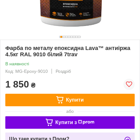
Фарба по металу епоксидна Lava™ антиіржа
4.5кг RAL 9010 білий 7trav
В наявності
Код: MG-Epoxy-9010
Роздріб
1 850
₴
Купити
або
Купити з
Що таке купити з Пром?