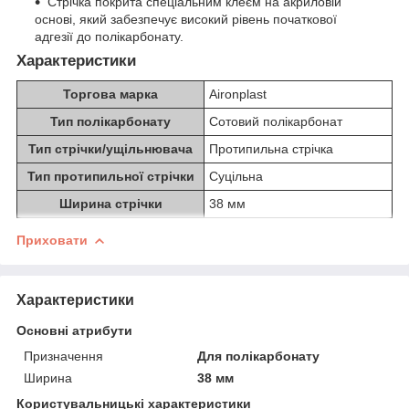
Стрічка покрита спеціальним клеєм на акриловій
основі, який забезпечує високий рівень початкової
адгезії до полікарбонату.
Характеристики
Торгова марка
Aironplast
Тип полікарбонату
Сотовий полікарбонат
Тип стрічки/ущільнювача
Протипильна стрічка
Тип протипильної стрічки
Суцільна
Ширина стрічки
38 мм
Приховати
Характеристики
Основні атрибути
Призначення
Для полікарбонату
Ширина
38 мм
Користувальницькі характеристики