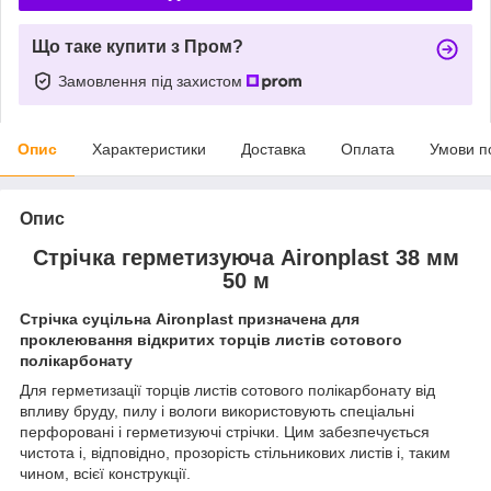
Що таке купити з Пром?
Замовлення під захистом
Опис
Характеристики
Доставка
Оплата
Умови п
Опис
Стрічка герметизуюча Aironplast 38 мм
50 м
Стрічка суцільна Aironplast призначена для
проклеювання відкритих торців листів сотового
полікарбонату
Для герметизації торців листів сотового полікарбонату від
впливу бруду, пилу і вологи використовують спеціальні
перфоровані і герметизуючі стрічки. Цим забезпечується
чистота і, відповідно, прозорість стільникових листів і, таким
чином, всієї конструкції.