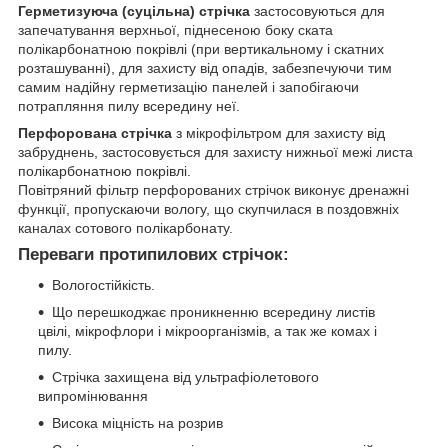
Герметизуюча (суцільна) стрічка
застосовуються для
запечатування верхньої, піднесеною боку ската
полікарбонатною покрівлі (при вертикальному і скатних
розташуванні), для захисту від опадів, забезпечуючи тим
самим надійну герметизацію панелей і запобігаючи
потрапляння пилу всередину неї.
Перфорована стрічка
з мікрофільтром для захисту від
забруднень, застосовується для захисту нижньої межі листа
полікарбонатною покрівлі.
Повітряний фільтр перфорованих стрічок виконує дренажні
функції, пропускаючи вологу, що скупчилася в поздовжніх
каналах сотового полікарбонату.
Переваги протипилових стрічок:
Вологостійкість.
Що перешкоджає проникненню всередину листів
цвілі, мікрофлори і мікроорганізмів, а так же комах і
пилу.
Стрічка захищена від ультрафіолетового
випромінювання
Висока міцність на розрив