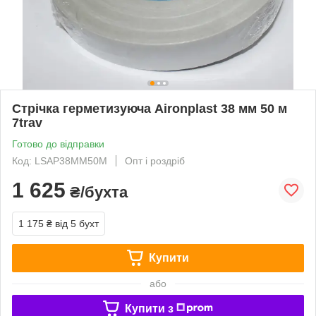
Стрічка герметизуюча Aironplast 38 мм 50 м
7trav
Готово до відправки
Код: LSAP38MM50M
Опт і роздріб
1 625
₴/бухта
1 175 ₴
від 5 бухт
Купити
або
Купити з