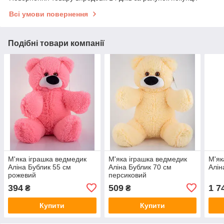
Всі умови повернення
Подібні товари компанії
М'яка іграшка ведмедик
М'яка іграшка ведмедик
М'як
Аліна Бублик 55 см
Аліна Бублик 70 см
Алін
рожевий
персиковий
394
509
1 7
₴
₴
Купити
Купити