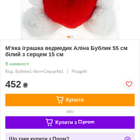
М'яка іграшка ведмедик Аліна Бублик 55 см
білий з серцем 15 см
В наявності
Код: Бублик1-бел+Серце№1
Роздріб
452
₴
Купити
або
Купити з
Що таке купити з Пром?