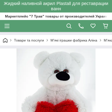
Жидкий наливной акрил Plastall для реставрации
ванн
Маркетплейс "7 Трав" товары от производителей Украины
Товари та послуги
М'які іграшки фабрика Аліна
М'як