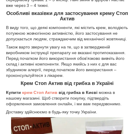
вже через 3 – 4 тижні.
Особливі вказівки для застосування крему Стоп
Актив
В виду того, що деякі компоненти, які містить крем, володіють
потужною жовчогінною активністю, його застосування не
допускається людям, страждаючим від механічної жовтяниці.
Також варто звернути увагу на те, що в затвердженій
виробником інструкції препарату не вказані протипоказання.
Перед початком його використання обов'язково вивчіть його
склад і активні компоненти. Якщо якийсь з них є для вас
збудником алергії, перед початком його використання –
проконсультуйтеся з лікарем.
Крем Стоп Актив від грибка в Україні
Купити
крем Стоп Актив
від грибка в Києві
можна в
нашому магазині. Щоб створити покупку, підтвердіть
оформлення замовлення онлайн, і ми вам передзвонимо.
Доставку здійснюємо в будь-яку точку України.