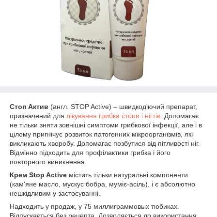
Стоп Актив
(англ. STOP Active) – швидкодіючий препарат,
призначений для
лікування грибка стопи і нігтів
. Допомагає
не тільки зняти зовнішні симптоми грибкової інфекції, але і в
цілому пригнічує розвиток патогенних мікроорганізмів, які
викликають хворобу. Допомагає позбутися від пітливості ніг.
Відмінно підходить для профілактики грибка і його
повторного виникнення.
Крем
Stop
Active
містить тільки натуральні компоненти
(кам'яне масло, мускус бобра, муміє-асіль), і є абсолютно
нешкідливим у застосуванні.
Надходить у продаж, у 75 миллиграммовых тюбиках.
Відпускається без рецепта. Дозволяється до використання