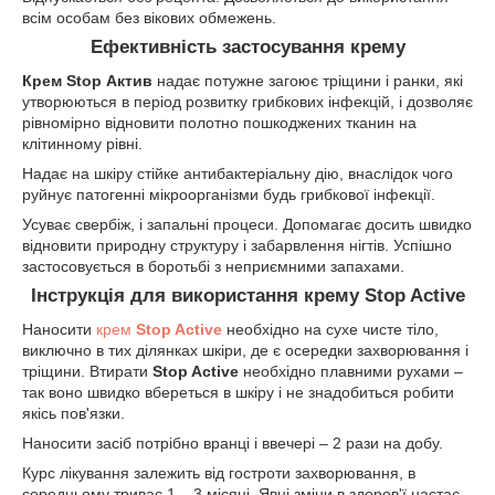
всім особам без вікових обмежень.
Ефективність застосування крему
Крем
Stop Актив
надає потужне загоює тріщини і ранки, які
утворюються в період розвитку грибкових інфекцій, і дозволяє
рівномірно відновити полотно пошкоджених тканин на
клітинному рівні.
Надає на шкіру стійке антибактеріальну дію, внаслідок чого
руйнує патогенні мікроорганізми будь грибкової інфекції.
Усуває свербіж, і запальні процеси. Допомагає досить швидко
відновити природну структуру і забарвлення нігтів. Успішно
застосовується в боротьбі з неприємними запахами.
Інструкція для використання крему Stop Active
Наносити
крем
Stop
Active
необхідно на сухе чисте тіло,
виключно в тих ділянках шкіри, де є осередки захворювання і
тріщини. Втирати
Stop
Active
необхідно плавними рухами –
так воно швидко вбереться в шкіру і не знадобиться робити
якісь пов'язки.
Наносити засіб потрібно вранці і ввечері – 2 рази на добу.
Курс лікування залежить від гостроти захворювання, в
середньому триває 1 – 3 місяці. Явні зміни в здоров'ї настає